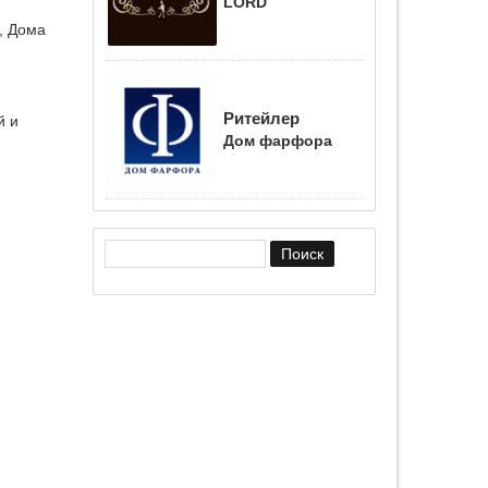
LORD
, Дома
Ритейлер
й и
Дом фарфора
Форма поиска