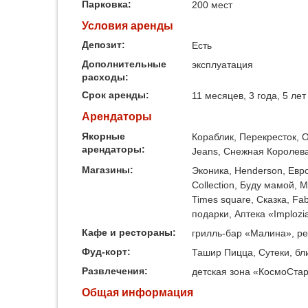
Парковка:
200 мест
Условия аренды
Депозит:
Есть
Дополнительные
эксплуатация
расходы:
Срок аренды:
11 месяцев, 3 года, 5 лет
Арендаторы
Якорные
Кораблик, Перекресток, Os
арендаторы:
Jeans, Снежная Королева
Магазины:
Эконика, Henderson, ЕвроС
Collection, Буду мамой, 
Times square, Сказка, Fab
подарки, Аптека «Implozi
Кафе и рестораны:
грилль-бар «Малина», р
Фуд-корт:
Ташир Пицца, Сутеки, бл
Развлечения:
детская зона «КосмоСтар
Общая информация