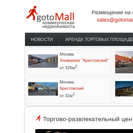
Перейти к основному содержанию
Размещение на 
sales@gotomal
НОВОСТИ
АРЕНДА ТОРГОВЫХ ПЛОЩАД
Главное меню
Москва
Универмаг "Крестовский"
2
от 325м
Москва
Крестовский
2
от 32м
Торгово-развлекательный цент