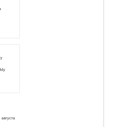
я
dy
ddy
 августа