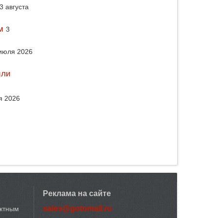
3 августа
м
3
июля 2026
или
я 2026
Реклама на сайте
sales@gotomall.ru
актным