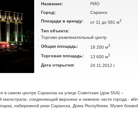
Название:
РИО
Город:
Саранск
Площади в аренду:
2
от 11 до 581 м
Тип объекта:
Торгово-развлекательный центр
2
Общая площадь:
18 200 м
2
Торговая площадь:
13 600 м
Дата открытия:
24.11.2012 г.
 в самом центре Саранска на улице Советская (дом 55А) –
й магистрали, соединяющей верхнюю и нижнюю части города - вбл
 парка, набережной реки Саранска, Дома Республики, Музея боевой