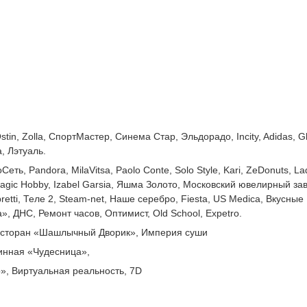
tin, Zolla, СпортМастер, Синема Стар, Эльдорадо, Incity, Adidas, Gl
, Лэтуаль.
еть, Pandora, MilaVitsa, Paolo Conte, Solo Style, Kari, ZeDonuts, La
Magic Hobby, Izabel Garsia, Яшма Золото, Московский ювелирный за
retti, Теле 2, Steam-net, Наше серебро, Fiesta, US Medica, Вкусные
a», ДНС, Ремонт часов, Оптимист, Old School, Expetro.
есторан «Шашлычный Дворик», Империя суши
инная «Чудесница»,
», Виртуальная реальность, 7D