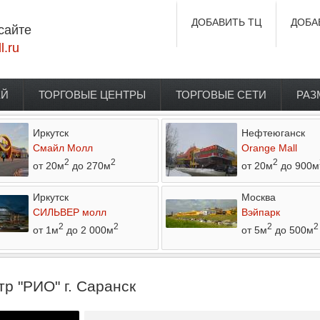
ДОБАВИТЬ ТЦ
ДОБА
сайте
l.ru
ЕЙ
ТОРГОВЫЕ ЦЕНТРЫ
ТОРГОВЫЕ СЕТИ
РАЗ
Иркутск
Нефтеюганск
Смайл Молл
Orange Mall
2
2
2
от 20м
до 270м
от 20м
до 900м
Иркутск
Москва
СИЛЬВЕР молл
Вэйпарк
2
2
2
2
от 1м
до 2 000м
от 5м
до 500м
р "РИО" г. Саранск