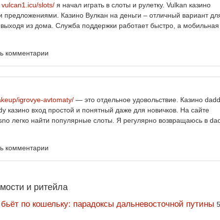
н
vulcan1.icu/slots/
я начал играть в слоты и рулетку. Vulkan казино
и предложениями. Казино Вулкан на деньги – отличный вариант дл
не выходя из дома. Служба поддержки работает быстро, а мобильная
ть комментарии
keup/igrovye-avtomaty/
— это отдельное удовольствие. Казино dad
y казино вход простой и понятный даже для новичков. На сайте
aisno легко найти популярные слоты. Я регулярно возвращаюсь в da
ть комментарии
мости и ритейла
 бьёт по кошельку: парадоксы дальневосточной путины
5