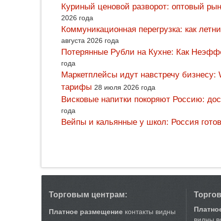
Куриный ценовой разворот: оптовый рын
2026 года
Коммуникационная перегрузка: как летн
августа 2026 года
Потерянные Рубли на Кухне: Как Неэф
года
Маркетплейсы идут навстречу бизнесу: 
тарифы
28 июля 2026 года
Висковые напитки покоряют Россию: дос
года
Вейпы и кальянные у школ: Россия гото
Торговым центрам:
Торго
Платно
Платное размещение
контакты видны
видны в