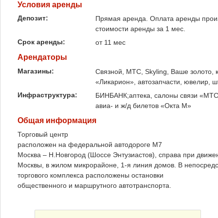
Условия аренды
Депозит:
Прямая аренда. Оплата аренды произ
стоимости аренды за 1 мес.
Срок аренды:
от 11 мес
Арендаторы
Магазины:
Связной, МТС, Skyling, Ваше золото, 
«Ликарион», автозапчасти, ювелир, 
Инфраструктура:
БИНБАНК;аптека, салоны связи «МТС
авиа- и ж/д билетов «Окта М»
Общая информация
Торговый центр
расположен на федеральной автодороге М7
Москва – Н.Новгород (Шоссе Энтузиастов), справа при движе
Москвы, в жилом микрорайоне, 1-я линия домов. В непосредс
торгового комплекса расположены остановки
общественного и маршрутного автотранспорта.