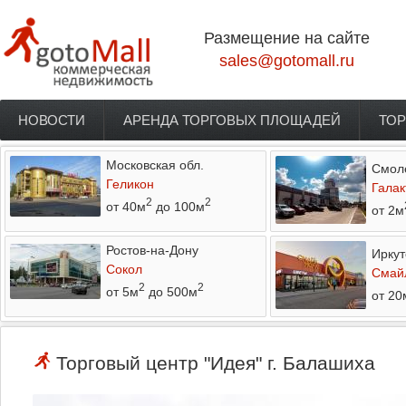
Перейти к основному содержанию
Размещение на сайте
sales@gotomall.ru
НОВОСТИ
АРЕНДА ТОРГОВЫХ ПЛОЩАДЕЙ
ТОР
Главное меню
Московская обл.
Смол
Геликон
Галак
2
2
от 40м
до 100м
от 2м
Ростов-на-Дону
Иркут
Сокол
Смай
2
2
от 5м
до 500м
от 20
Торговый центр "Идея" г. Балашиха