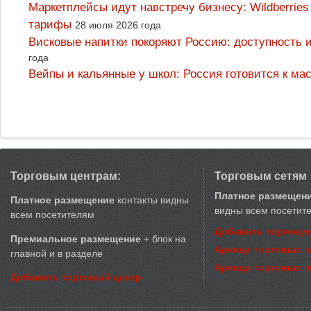
Маркетплейсы идут навстречу бизнесу: Wildberrie
тарифы
28 июля 2026 года
Висковые напитки покоряют Россию: доступность 
года
Вейпы и кальянные у школ: Россия готовится к м
Торговым центрам:
Торговым сетям
Платное размещен
Платное размещение
контакты видны
видны всем посетит
всем посетителям
Добавить торговую
Премиальное размещение
+ блок на
Аренда торговых 
главной и в разделе
Аренда торговых 
Добавить торговый центр