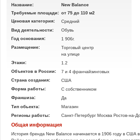
Название:
New Balance
Требуемые площади:
от 75 до 110 м2
Ценовая категория:
Средний
Вид деятельности:
Обувь
Год основания:
1 906г.
Размещение:
Торговый центр
на улице
Этажи:
1.2
Объектов в России:
7 и 4 франчайзинговых
Страна создания:
США
Форма работы:
C собственником
Франшиза:
Да
Тип обьекта:
Магазин
Регионы работы:
Санкт-Петербург
Москва
Ростов-на-Д
Общая информация
История бренда New Balance начинается в 1906 году в США в 