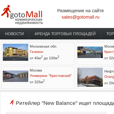
Перейти к основному содержанию
Размещение на сайте
sales@gotomall.ru
НОВОСТИ
АРЕНДА ТОРГОВЫХ ПЛОЩАДЕЙ
ТОР
Главное меню
Московская обл.
Моск
Геликон
Крест
2
2
от 40м
до 100м
от 32
Москва
Нефт
Универмаг "Крестовский"
Orang
2
от 325м
от 20
Ритейлер "New Balance" ищет площади