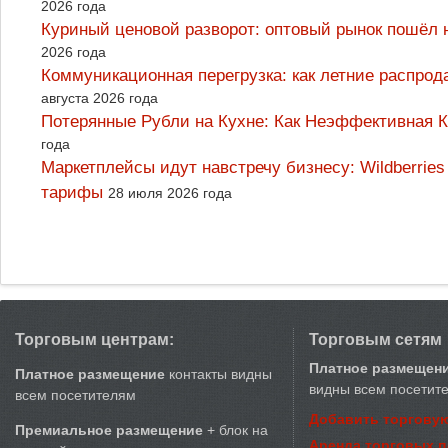
2026 года
Куриный ценовой разворот: оптовый рынок пошёл 
2026 года
Коммуникационная перегрузка: как летние распрод
августа 2026 года
Потерянные Рубли на Кухне: Как Неэффективная
года
Маркетплейсы идут навстречу бизнесу: Wildberrie
тарифы
28 июля 2026 года
Торговым центрам:
Торговым сетям
Платное размещен
Платное размещение
контакты видны
видны всем посетит
всем посетителям
Добавить торговую
Премиальное размещение
+ блок на
Аренда торговых 