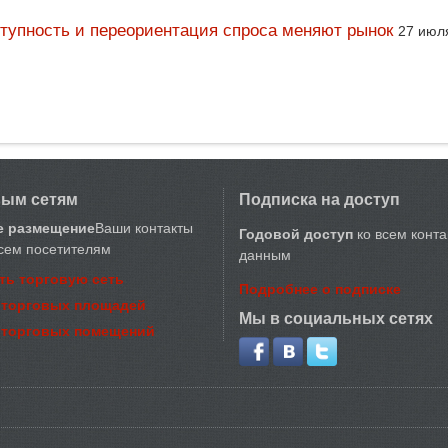
тупность и переориентация спроса меняют рынок
27 июл
вым сетям
Подписка на доступ
е размещение
Ваши контакты
Годовой доступ
ко всем конт
сем посетителям
данным
ть торговую сеть
Подробнее о подписке
 торговых площадей
Мы в социальных сетях
 торговых помещений