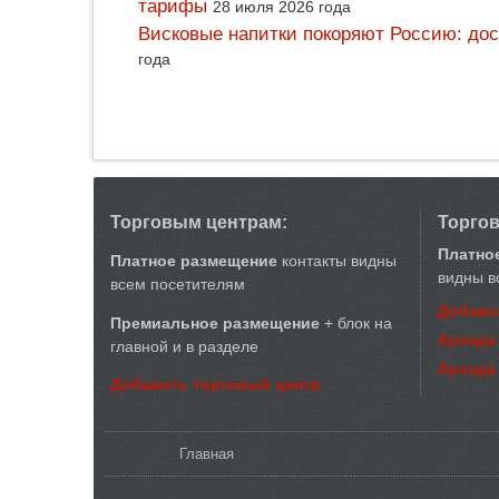
тарифы
28 июля 2026 года
Висковые напитки покоряют Россию: дос
года
Торговым центрам:
Торго
Платно
Платное размещение
контакты видны
видны в
всем посетителям
Добави
Премиальное размещение
+ блок на
Аренда
главной и в разделе
Аренда
Добавить торговый центр
Вы здесь
Главная