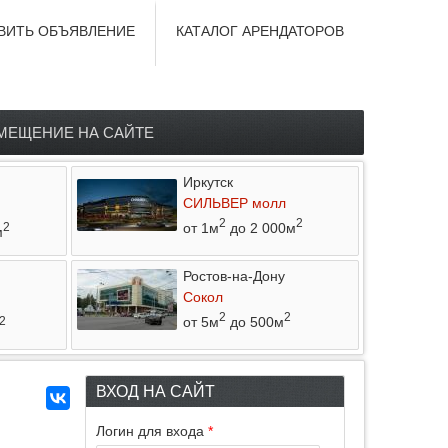
ВИТЬ ОБЪЯВЛЕНИЕ
КАТАЛОГ АРЕНДАТОРОВ
МЕЩЕНИЕ НА САЙТЕ
Иркутск
СИЛЬВЕР молл
2
2
от 1м
до 2 000м
2
м
Ростов-на-Дону
Сокол
2
2
от 5м
до 500м
2
ВХОД НА САЙТ
Логин для входа
*