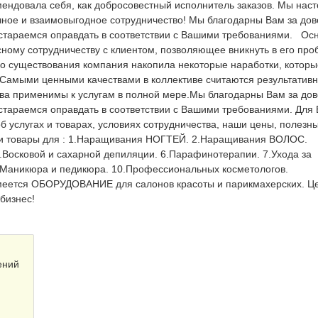
мендовала себя, как добросовестный исполнитель заказов. Мы нас
ное и взаимовыгодное сотрудничество! Мы благодарны Вам за дов
стараемся оправдать в соответствии с Вашими требованиями. Ос
ному сотрудничеству с клиентом, позволяющее вникнуть в его про
го существования компания накопила некоторые наработки, котор
Самыми ценными качествами в коллективе считаются результативн
тва применимы к услугам в полной мере.Мы благодарны Вам за дов
стараемся оправдать в соответствии с Вашими требованиями. Для
 услугах и товарах, условиях сотрудничества, наши цены, полезн
ти товары для : 1.Наращивания НОГТЕЙ. 2.Наращивания ВОЛОС.
Восковой и сахарной депиляции. 6.Парафинотерапии. 7.Ухода за
9.Маникюра и педикюра. 10.Профессиональных косметологов.
имеется ОБОРУДОВАНИЕ для салонов красоты и парикмахерских. Ц
 бизнес!
ений