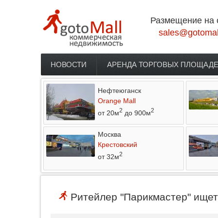
Перейти к основному содержанию
Размещение на 
sales@gotomal
НОВОСТИ
АРЕНДА ТОРГОВЫХ ПЛОЩАД
Главное меню
Нефтеюганск
Orange Mall
2
2
от 20м
до 900м
Москва
Крестовский
2
от 32м
Ритейлер "Парикмастер" ищет