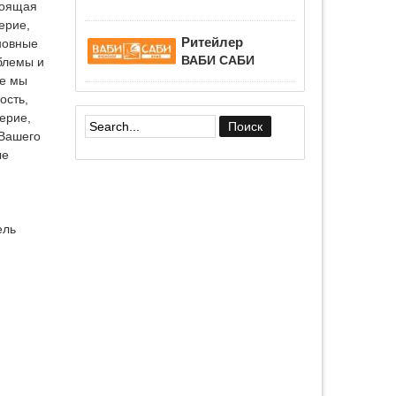
тоящая
ерие,
Ритейлер
новные
ВАБИ САБИ
блемы и
ые мы
ость,
ерие,
 Вашего
Форма поиска
ые
ель