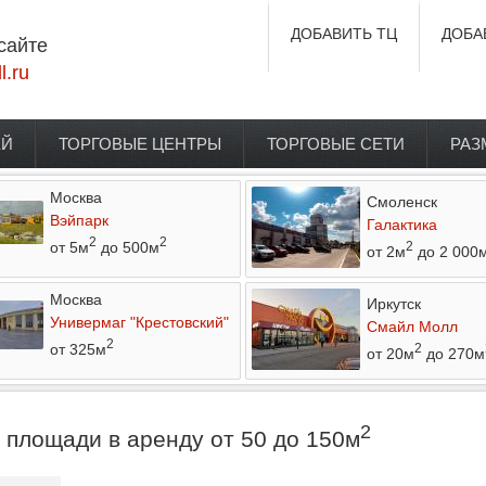
ДОБАВИТЬ ТЦ
ДОБА
сайте
l.ru
ЕЙ
ТОРГОВЫЕ ЦЕНТРЫ
ТОРГОВЫЕ СЕТИ
РАЗ
Москва
Смоленск
Вэйпарк
Галактика
2
2
от 5м
до 500м
2
от 2м
до 2 000
Москва
Иркутск
Универмаг "Крестовский"
Смайл Молл
2
от 325м
2
от 20м
до 270м
2
 площади в аренду от 50 до 150м