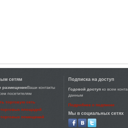
вым сетям
Подписка на доступ
е размещение
Ваши контакты
Годовой доступ
ко всем конт
сем посетителям
данным
ть торговую сеть
Подробнее о подписке
 торговых площадей
Мы в социальных сетях
 торговых помещений