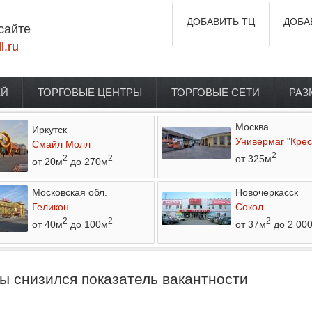
ДОБАВИТЬ ТЦ
ДОБА
сайте
l.ru
ЕЙ
ТОРГОВЫЕ ЦЕНТРЫ
ТОРГОВЫЕ СЕТИ
РАЗ
Москва
Иркутск
Универмаг "Крес
Смайл Молл
2
от 325м
2
2
от 20м
до 270м
Московская обл.
Новочеркасск
Геликон
Сокол
2
2
2
от 40м
до 100м
от 37м
до 2 00
 снизился показатель вакантности