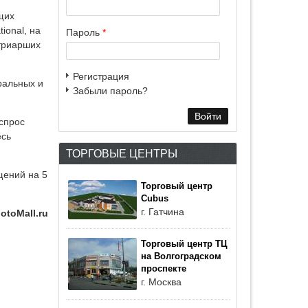
щих
ional, на
Пароль
*
атриарших
Регистрация
ральных и
Забыли пароль?
 спрос
есь
ТОРГОВЫЕ ЦЕНТРЫ
щений на 5
Торговый центр
Cubus
г. Гатчина
otoMall.ru
Торговый центр ТЦ
на Волгоградском
проспекте
г. Москва