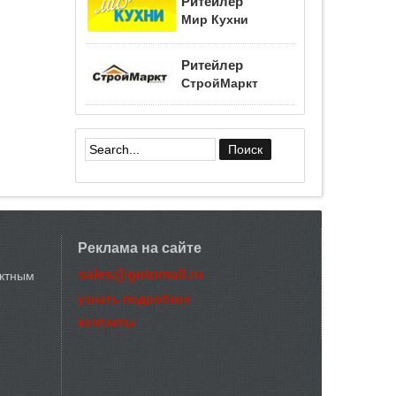
Ритейлер
Мир Кухни
Ритейлер
СтройМаркт
Форма поиска
Реклама на сайте
sales@gotomall.ru
актным
узнать подробнее
контакты