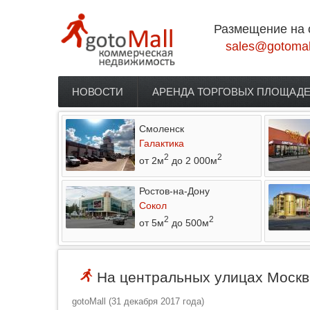
Перейти к основному содержанию
Размещение на 
sales@gotomal
НОВОСТИ
АРЕНДА ТОРГОВЫХ ПЛОЩАД
Главное меню
Смоленск
Галактика
2
2
от 2м
до 2 000м
Ростов-на-Дону
Сокол
2
2
от 5м
до 500м
На центральных улицах Москвы
gotoMall
(
31 декабря 2017 года
)