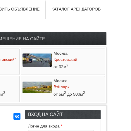
ВИТЬ ОБЪЯВЛЕНИЕ
КАТАЛОГ АРЕНДАТОРОВ
МЕЩЕНИЕ НА САЙТЕ
Москва
товский"
Крестовский
2
от 32м
Москва
Вэйпарк
2
2
2
0м
от 5м
до 500м
ВХОД НА САЙТ
Логин для входа
*