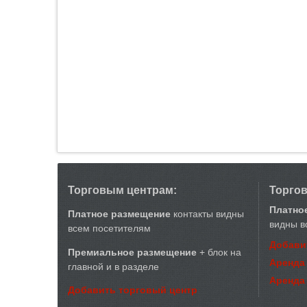
Торговым центрам:
Торго
Платно
Платное размещение
контакты видны
видны в
всем посетителям
Добави
Премиальное размещение
+ блок на
Аренда
главной и в разделе
Аренда
Добавить торговый центр