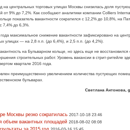
од на центральных торговых улицах Москвы снизилась доля пустую
 от 9% до 7,2%. Как сообщают аналитики компании Colliers Internat
ольце показатель вакантности сократился с 12,2% до 10,8%, на П
с 7,4% до 6,3%.
 года максимальное снижение вакантности зафиксировано на цент
 улицах — на 2,8 п.п. (до 6,4%), и 2,5 п.п. (до 4,2%).
акантность на Бульварном кольце, но здесь еще не восстановился
ершения строительных работ. Уровень вакансии в стрит-ритейле зд
вертом квартале 2016 года.
ловлен преимущественно увеличением количества пустующих поме
дественском бульварах.
Светлана Антонова, g
ре Москвы резко сократилась
2017-10-18 23:46
ся объем вакантных площадей
2018-08-02 08:08
зультаты за 2015 год
2016-03-16 15:45