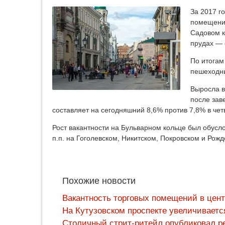
За 2017 г
помещений
Садовом к
прудах — 
По итогам
пешеходных
Выросла в
после зав
составляет на сегодняшний 8,6% против 7,8% в чет
Рост вакантности на Бульварном кольце был обус
п.п. на Гоголевском, Никитском, Покровском и Рож
Похожие новости
Вакантность торговых помещений в цент
На Кутузовском проспекте увеличивает
Столичный стрит-ритейл опубликовал ре