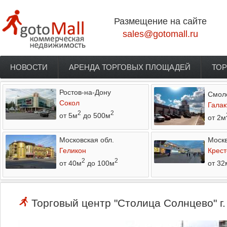
Перейти к основному содержанию
Размещение на сайте
sales@gotomall.ru
НОВОСТИ
АРЕНДА ТОРГОВЫХ ПЛОЩАДЕЙ
ТОР
Главное меню
Ростов-на-Дону
Смол
Сокол
Галак
2
2
от 5м
до 500м
от 2м
Московская обл.
Моск
Геликон
Крест
2
2
от 40м
до 100м
от 32
Торговый центр "Столица Солнцево" г.