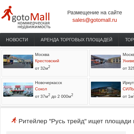
Перейти к основному содержанию
Размещение на сайте
sales@gotomall.ru
НОВОСТИ
АРЕНДА ТОРГОВЫХ ПЛОЩАДЕЙ
ТОР
Главное меню
Москва
Моск
Крестовский
Униве
2
от 32м
от 32
Новочеркасск
Иркут
Сокол
СИЛЬ
2
2
от 37м
до 2 000м
от 1м
Ритейлер "Русь трейд" ищет площади 