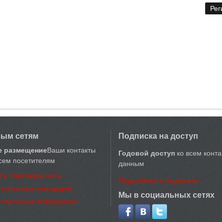
вым сетям
Подписка на доступ
е размещение
Ваши контакты
Годовой доступ
ко всем конт
сем посетителям
данным
ть торговую сеть
Подробнее о подписке
 торговых площадей
Мы в социальных сетях
 торговых помещений