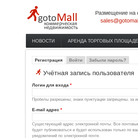
Перейти к основному содержанию
Размещение на 
sales@gotomal
НОВОСТИ
АРЕНДА ТОРГОВЫХ ПЛОЩАД
Главное меню
Регистрация
(активная вкладка)
Войти
Забыли пароль?
Главные вкладки
Учётная запись пользователя
Логин для входа
*
Пробелы разрешены; знаки пунктуации запрещены, за и
E-mail адрес
*
Существующий адрес электронной почты. Все почтовые 
будет публиковаться и будет использован только по в
уведомлений по электронной почте.