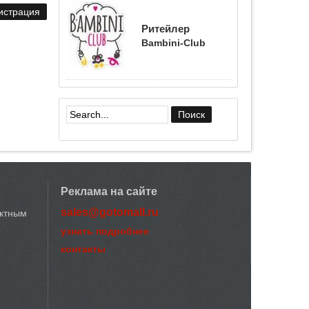
Ритейлер
Bambini-Club
Форма поиска
Реклама на сайте
sales@gotomall.ru
актным
узнать подробнее
контакты