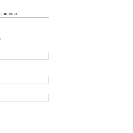
ь пароля:
х.