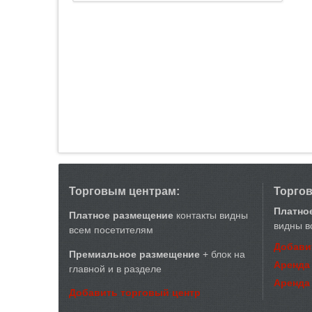
Торговым центрам:
Торго
Платно
Платное размещение
контакты видны
видны в
всем посетителям
Добави
Премиальное размещение
+ блок на
Аренда
главной и в разделе
Аренда
Добавить торговый центр