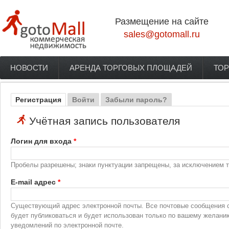
Перейти к основному содержанию
Размещение на сайте
sales@gotomall.ru
НОВОСТИ
АРЕНДА ТОРГОВЫХ ПЛОЩАДЕЙ
ТОР
Главное меню
Регистрация
(активная вкладка)
Войти
Забыли пароль?
Главные вкладки
Учётная запись пользователя
Логин для входа
*
Пробелы разрешены; знаки пунктуации запрещены, за исключением то
E-mail адрес
*
Существующий адрес электронной почты. Все почтовые сообщения с 
будет публиковаться и будет использован только по вашему желани
уведомлений по электронной почте.