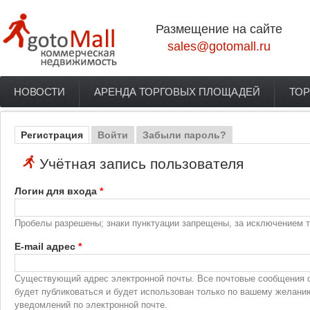
Перейти к основному содержанию
Размещение на сайте
sales@gotomall.ru
НОВОСТИ
АРЕНДА ТОРГОВЫХ ПЛОЩАДЕЙ
ТОР
Главное меню
Регистрация
(активная вкладка)
Войти
Забыли пароль?
Главные вкладки
Учётная запись пользователя
Логин для входа
*
Пробелы разрешены; знаки пунктуации запрещены, за исключением то
E-mail адрес
*
Существующий адрес электронной почты. Все почтовые сообщения с 
будет публиковаться и будет использован только по вашему желани
уведомлений по электронной почте.