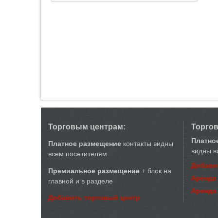
Торговым центрам:
Торго
Платно
Платное размещение
контакты видны
видны в
всем посетителям
Добави
Премиальное размещение
+ блок на
Аренда
главной и в разделе
Аренда
Добавить торговый центр