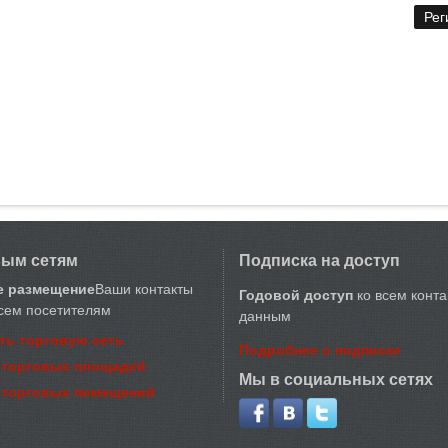
вым сетям
Подписка на доступ
е размещение
Ваши контакты
Годовой доступ
ко всем конт
сем посетителям
данным
ть торговую сеть
Подробнее о подписке
 торговых площадей
Мы в социальных сетях
 торговых помещений