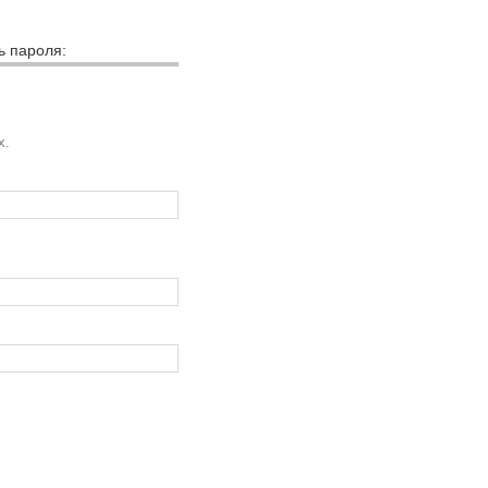
ь пароля:
х.