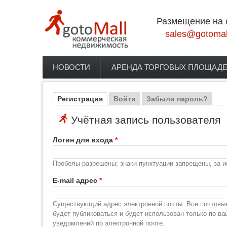
Перейти к основному содержанию
Размещение на 
sales@gotomal
НОВОСТИ
АРЕНДА ТОРГОВЫХ ПЛОЩАД
Главное меню
Регистрация
(активная вкладка)
Войти
Забыли пароль?
Главные вкладки
Учётная запись пользователя
Логин для входа
*
Пробелы разрешены; знаки пунктуации запрещены, за и
E-mail адрес
*
Существующий адрес электронной почты. Все почтовые 
будет публиковаться и будет использован только по в
уведомлений по электронной почте.