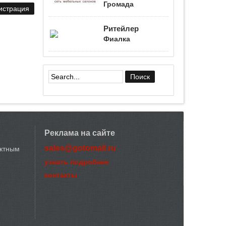
Громада
Ритейлер
Фиалка
Форма поиска
Реклама на сайте
sales@gotomall.ru
актным
узнать подробнее
контакты