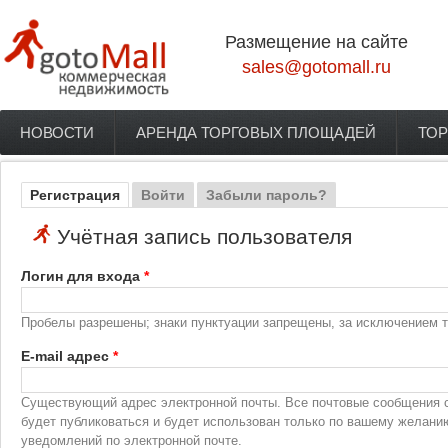
Перейти к основному содержанию
Размещение на сайте
sales@gotomall.ru
НОВОСТИ
АРЕНДА ТОРГОВЫХ ПЛОЩАДЕЙ
ТОР
Главное меню
Регистрация
(активная вкладка)
Войти
Забыли пароль?
Главные вкладки
Учётная запись пользователя
Логин для входа
*
Пробелы разрешены; знаки пунктуации запрещены, за исключением то
E-mail адрес
*
Существующий адрес электронной почты. Все почтовые сообщения с 
будет публиковаться и будет использован только по вашему желани
уведомлений по электронной почте.