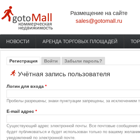
Перейти к основному содержанию
Размещение на сайте
sales@gotomall.ru
НОВОСТИ
АРЕНДА ТОРГОВЫХ ПЛОЩАДЕЙ
ТОР
Главное меню
Регистрация
(активная вкладка)
Войти
Забыли пароль?
Главные вкладки
Учётная запись пользователя
Логин для входа
*
Пробелы разрешены; знаки пунктуации запрещены, за исключением то
E-mail адрес
*
Существующий адрес электронной почты. Все почтовые сообщения с 
будет публиковаться и будет использован только по вашему желани
уведомлений по электронной почте.