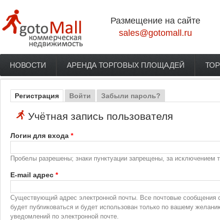
Перейти к основному содержанию
Размещение на сайте
sales@gotomall.ru
НОВОСТИ
АРЕНДА ТОРГОВЫХ ПЛОЩАДЕЙ
ТОР
Главное меню
Регистрация
(активная вкладка)
Войти
Забыли пароль?
Главные вкладки
Учётная запись пользователя
Логин для входа
*
Пробелы разрешены; знаки пунктуации запрещены, за исключением то
E-mail адрес
*
Существующий адрес электронной почты. Все почтовые сообщения с 
будет публиковаться и будет использован только по вашему желани
уведомлений по электронной почте.