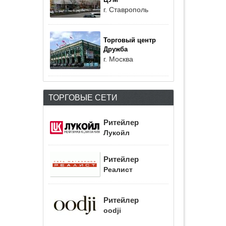
ЦУМ
г. Ставрополь
Торговый центр
Дружба
г. Москва
ТОРГОВЫЕ СЕТИ
Ритейлер
Лукойл
Ритейлер
Реалист
Ритейлер
oodji