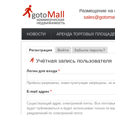
Перейти к основному содержанию
Размещение на 
sales@gotomal
НОВОСТИ
АРЕНДА ТОРГОВЫХ ПЛОЩАД
Главное меню
Регистрация
(активная вкладка)
Войти
Забыли пароль?
Главные вкладки
Учётная запись пользователя
Логин для входа
*
Пробелы разрешены; знаки пунктуации запрещены, за и
E-mail адрес
*
Существующий адрес электронной почты. Все почтовые 
будет публиковаться и будет использован только по в
уведомлений по электронной почте.