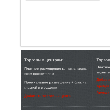
Торговым центрам:
Торго
Платно
Платное размещение
контакты видны
видны в
всем посетителям
Добави
Премиальное размещение
+ блок на
Аренда
главной и в разделе
Аренда
Добавить торговый центр