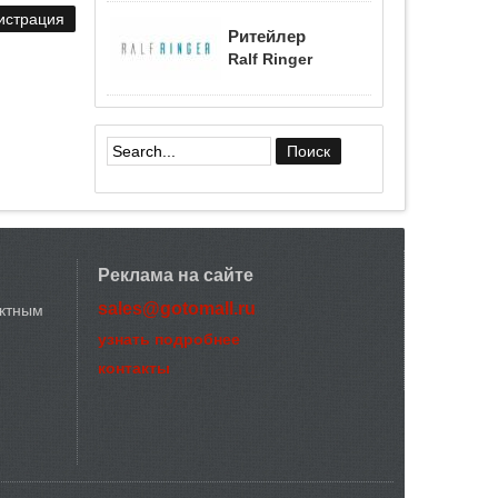
Ритейлер
Ralf Ringer
Форма поиска
Реклама на сайте
sales@gotomall.ru
актным
узнать подробнее
контакты