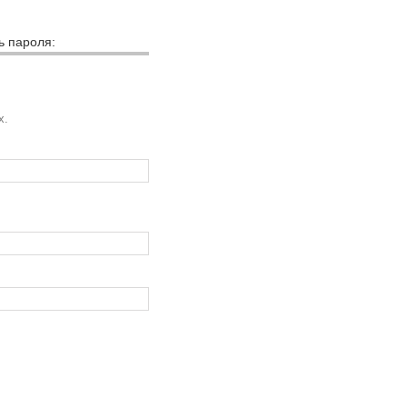
ь пароля:
х.