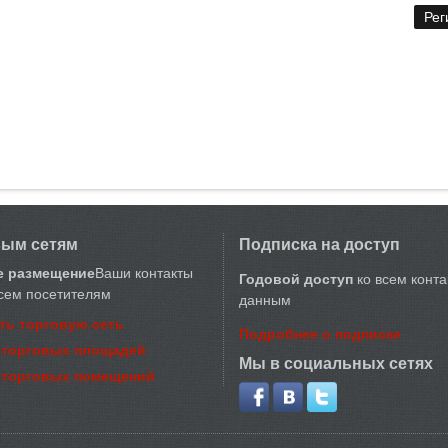
вым сетям
Подписка на доступ
е размещение
Ваши контакты
Годовой доступ
ко всем конт
сем посетителям
данным
ть торговую сеть
Подробнее о подписке
 торговых площадей
Мы в социальных сетях
 торговых помещений