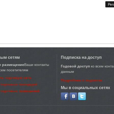
вым сетям
Подписка на доступ
е размещение
Ваши контакты
Годовой доступ
ко всем конт
сем посетителям
данным
ть торговую сеть
Подробнее о подписке
 торговых площадей
Мы в социальных сетях
 торговых помещений