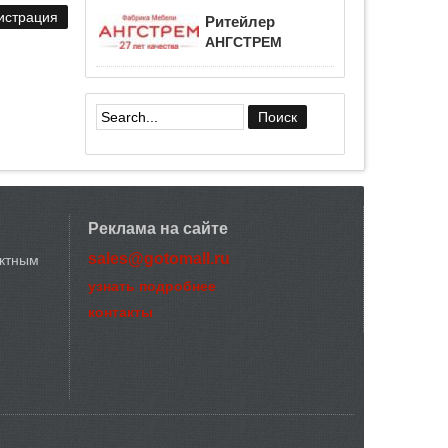
Ритейлер
АНГСТРЕМ
Форма поиска
Реклама на сайте
sales@gotomall.ru
актным
узнать подробнее
контакты