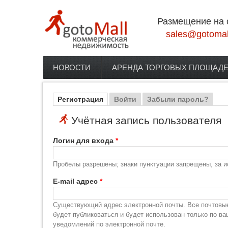
Перейти к основному содержанию
Размещение на 
sales@gotomal
НОВОСТИ
АРЕНДА ТОРГОВЫХ ПЛОЩАД
Главное меню
Регистрация
(активная вкладка)
Войти
Забыли пароль?
Главные вкладки
Учётная запись пользователя
Логин для входа
*
Пробелы разрешены; знаки пунктуации запрещены, за и
E-mail адрес
*
Существующий адрес электронной почты. Все почтовые 
будет публиковаться и будет использован только по в
уведомлений по электронной почте.