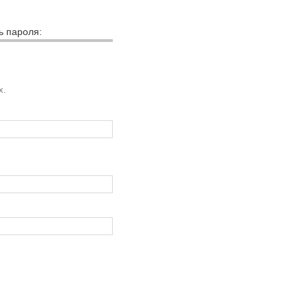
ь пароля:
х.