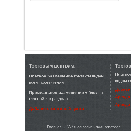
Торговым центрам:
Торго
Платно
Платное размещение
контакты видны
видны в
всем посетителям
Добави
Премиальное размещение
+ блок на
Аренда
главной и в разделе
Аренда
Добавить торговый центр
Вы здесь
Главная
»
Учётная запись пользователя