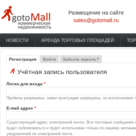
Перейти к основному содержанию
Размещение на сайте
sales@gotomall.ru
НОВОСТИ
АРЕНДА ТОРГОВЫХ ПЛОЩАДЕЙ
ТОР
Главное меню
Регистрация
(активная вкладка)
Войти
Забыли пароль?
Главные вкладки
Учётная запись пользователя
Логин для входа
*
Пробелы разрешены; знаки пунктуации запрещены, за исключением то
E-mail адрес
*
Существующий адрес электронной почты. Все почтовые сообщения с 
будет публиковаться и будет использован только по вашему желани
уведомлений по электронной почте.