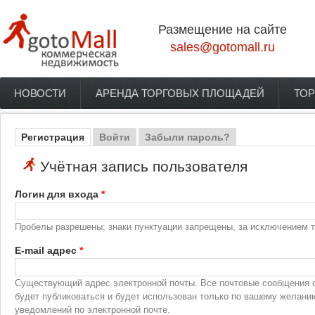
Перейти к основному содержанию
Размещение на сайте
sales@gotomall.ru
НОВОСТИ
АРЕНДА ТОРГОВЫХ ПЛОЩАДЕЙ
ТОР
Главное меню
Регистрация
(активная вкладка)
Войти
Забыли пароль?
Главные вкладки
Учётная запись пользователя
Логин для входа
*
Пробелы разрешены; знаки пунктуации запрещены, за исключением то
E-mail адрес
*
Существующий адрес электронной почты. Все почтовые сообщения с 
будет публиковаться и будет использован только по вашему желани
уведомлений по электронной почте.