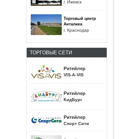
г. Ижевск
Торговый центр
Анталика
г. Краснодар
ТОРГОВЫЕ СЕТИ
Ритейлер
VIS-A-VIS
Ритейлер
КидБург
Ритейлер
Спорт Сити