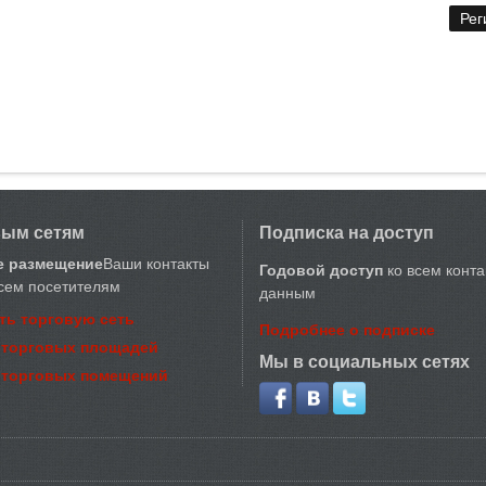
вым сетям
Подписка на доступ
е размещение
Ваши контакты
Годовой доступ
ко всем конт
сем посетителям
данным
ть торговую сеть
Подробнее о подписке
 торговых площадей
Мы в социальных сетях
 торговых помещений