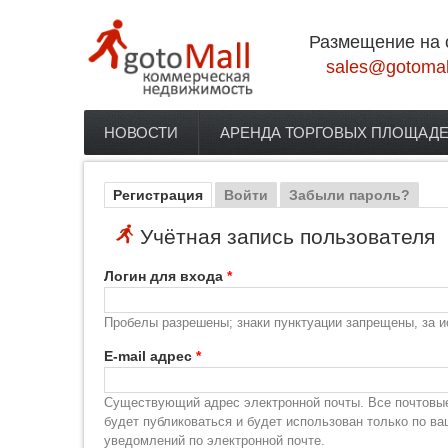
Перейти к основному содержанию
Размещение на 
sales@gotomal
НОВОСТИ
АРЕНДА ТОРГОВЫХ ПЛОЩАД
Главное меню
Регистрация
(активная вкладка)
Войти
Забыли пароль?
Главные вкладки
Учётная запись пользователя
Логин для входа
*
Пробелы разрешены; знаки пунктуации запрещены, за и
E-mail адрес
*
Существующий адрес электронной почты. Все почтовые 
будет публиковаться и будет использован только по в
уведомлений по электронной почте.