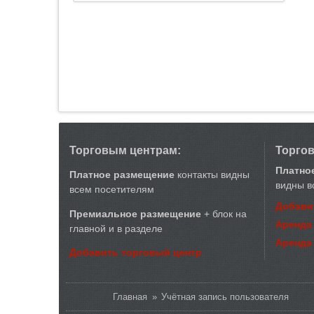
Торговым центрам:
Торго
Платно
Платное размещение
контакты видны
видны в
всем посетителям
Добави
Премиальное размещение
+ блок на
Аренда
главной и в разделе
Аренда
Добавить торговый центр
Вы здесь
Главная
»
Учётная запись пользователя