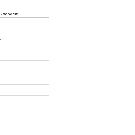
ь пароля:
х.