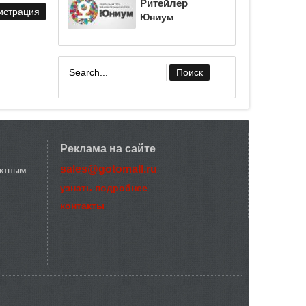
Ритейлер
Юниум
Форма поиска
Реклама на сайте
sales@gotomall.ru
актным
узнать подробнее
контакты