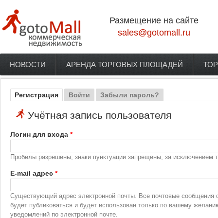
Перейти к основному содержанию
Размещение на сайте
sales@gotomall.ru
НОВОСТИ
АРЕНДА ТОРГОВЫХ ПЛОЩАДЕЙ
ТОР
Главное меню
Регистрация
(активная вкладка)
Войти
Забыли пароль?
Главные вкладки
Учётная запись пользователя
Логин для входа
*
Пробелы разрешены; знаки пунктуации запрещены, за исключением то
E-mail адрес
*
Существующий адрес электронной почты. Все почтовые сообщения с 
будет публиковаться и будет использован только по вашему желани
уведомлений по электронной почте.