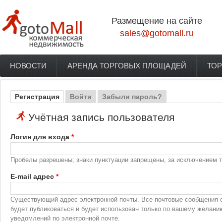
Перейти к основному содержанию
Размещение на сайте
sales@gotomall.ru
НОВОСТИ
АРЕНДА ТОРГОВЫХ ПЛОЩАДЕЙ
ТОР
Главное меню
Регистрация
(активная вкладка)
Войти
Забыли пароль?
Главные вкладки
Учётная запись пользователя
Логин для входа
*
Пробелы разрешены; знаки пунктуации запрещены, за исключением то
E-mail адрес
*
Существующий адрес электронной почты. Все почтовые сообщения с 
будет публиковаться и будет использован только по вашему желани
уведомлений по электронной почте.