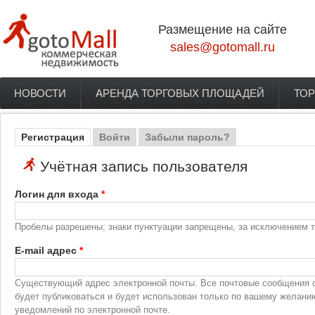
Перейти к основному содержанию
Размещение на сайте
sales@gotomall.ru
НОВОСТИ
АРЕНДА ТОРГОВЫХ ПЛОЩАДЕЙ
ТОР
Главное меню
Регистрация
(активная вкладка)
Войти
Забыли пароль?
Главные вкладки
Учётная запись пользователя
Логин для входа
*
Пробелы разрешены; знаки пунктуации запрещены, за исключением то
E-mail адрес
*
Существующий адрес электронной почты. Все почтовые сообщения с 
будет публиковаться и будет использован только по вашему желани
уведомлений по электронной почте.