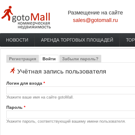
Перейти к основному содержанию
Размещение на сайте
sales@gotomall.ru
НОВОСТИ
АРЕНДА ТОРГОВЫХ ПЛОЩАДЕЙ
ТОР
Главное меню
Регистрация
Войти
(активная вкладка)
Забыли пароль?
Главные вкладки
Учётная запись пользователя
Логин для входа
*
Укажите ваше имя на сайте gotoMall.
Пароль
*
Укажите пароль, соответствующий вашему имени пользователя.