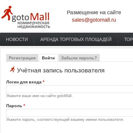
Перейти к основному содержанию
Размещение на сайте
sales@gotomall.ru
НОВОСТИ
АРЕНДА ТОРГОВЫХ ПЛОЩАДЕЙ
ТОР
Главное меню
Регистрация
Войти
(активная вкладка)
Забыли пароль?
Главные вкладки
Учётная запись пользователя
Логин для входа
*
Укажите ваше имя на сайте gotoMall.
Пароль
*
Укажите пароль, соответствующий вашему имени пользователя.