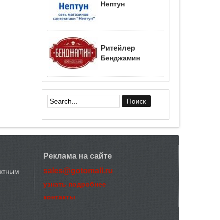
Нептун
Ритейлер
Бенджамин
Форма поиска
Реклама на сайте
sales@gotomall.ru
актным
узнать подробнее
контакты