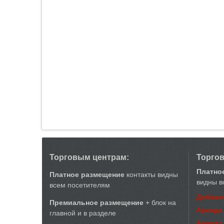
Торговым центрам:
Торго
Платно
Платное размещение
контакты видны
видны в
всем посетителям
Добави
Премиальное размещение
+ блок на
Аренда
главной и в разделе
Аренда