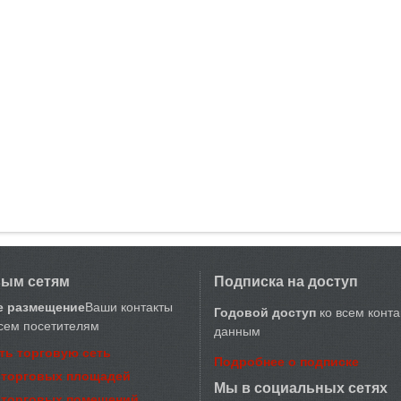
вым сетям
Подписка на доступ
е размещение
Ваши контакты
Годовой доступ
ко всем конт
сем посетителям
данным
ть торговую сеть
Подробнее о подписке
 торговых площадей
Мы в социальных сетях
 торговых помещений