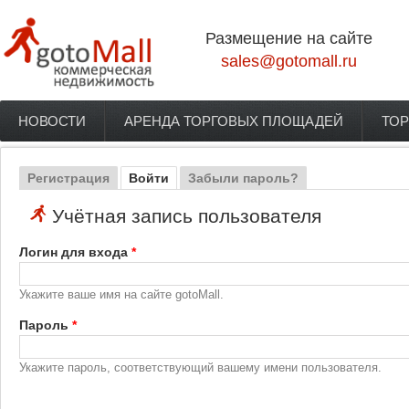
Перейти к основному содержанию
Размещение на сайте
sales@gotomall.ru
НОВОСТИ
АРЕНДА ТОРГОВЫХ ПЛОЩАДЕЙ
ТОР
Главное меню
Регистрация
Войти
(активная вкладка)
Забыли пароль?
Главные вкладки
Учётная запись пользователя
Логин для входа
*
Укажите ваше имя на сайте gotoMall.
Пароль
*
Укажите пароль, соответствующий вашему имени пользователя.