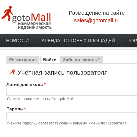
Перейти к основному содержанию
Размещение на сайте
sales@gotomall.ru
НОВОСТИ
АРЕНДА ТОРГОВЫХ ПЛОЩАДЕЙ
ТОР
Главное меню
Регистрация
Войти
(активная вкладка)
Забыли пароль?
Главные вкладки
Учётная запись пользователя
Логин для входа
*
Укажите ваше имя на сайте gotoMall.
Пароль
*
Укажите пароль, соответствующий вашему имени пользователя.