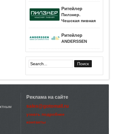
Ритейлер
Пилзнер.
Чешская пивная
Ритейлер
ANDERSSEN
Форма поиска
Реклама на сайте
sales@gotomall.ru
актным
узнать подробнее
контакты