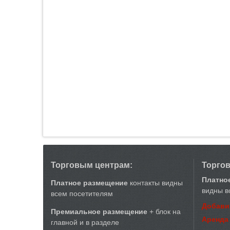
Торговым центрам:
Торго
Платно
Платное размещение
контакты видны
видны в
всем посетителям
Добави
Премиальное размещение
+ блок на
Аренда
главной и в разделе