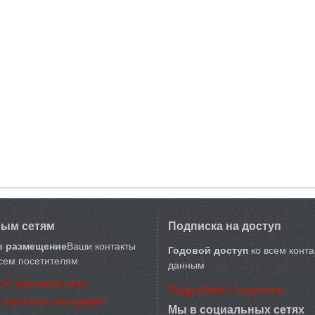
вым сетям
Подписка на доступ
е размещение
Ваши контакты
Годовой доступ
ко всем конт
сем посетителям
данным
ть торговую сеть
Подробнее о подписке
 торговых площадей
Мы в социальных сетях