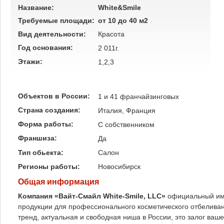
Название:
White&Smile
Требуемые площади:
от 10 до 40 м2
Вид деятельности:
Красота
Год основания:
2 011г.
Этажи:
1,2,3
Объектов в России:
1 и 41 франчайзинговых
Страна создания:
Италия, Франция
Форма работы:
C собственником
Франшиза:
Да
Тип обьекта:
Салон
Регионы работы:
Новосибирск
Общая информация
Компания «Вайт-Смайл White-Smile, LLC»
официальный имп
продукции для профессионального косметического отбелива
тренд, актуальная и свободная ниша в России, это залог ваше