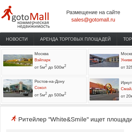
Перейти к основному содержанию
Размещение на сайте
sales@gotomall.ru
НОВОСТИ
АРЕНДА ТОРГОВЫХ ПЛОЩАДЕЙ
ТОР
Главное меню
Москва
Моск
Вэйпарк
Униве
2
2
от 5м
до 500м
от 32
Ростов-на-Дону
Иркут
Сокол
Смай
2
2
от 5м
до 500м
от 20
Ритейлер "White&Smile" ищет площади