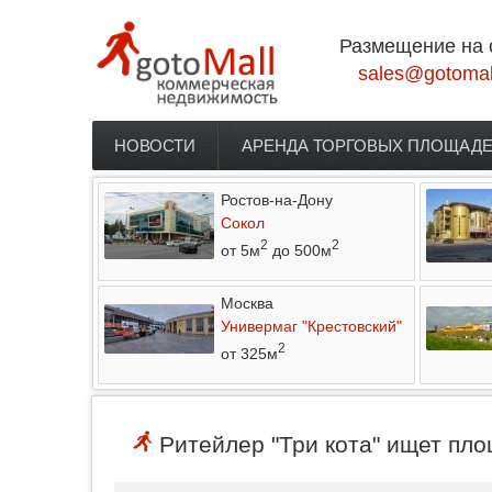
Перейти к основному содержанию
Размещение на 
sales@gotomal
НОВОСТИ
АРЕНДА ТОРГОВЫХ ПЛОЩАД
Главное меню
Ростов-на-Дону
Сокол
2
2
от 5м
до 500м
Москва
Универмаг "Крестовский"
2
от 325м
Ритейлер "Три кота" ищет пло