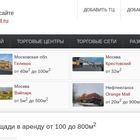
ДОБАВИТЬ ТЦ
ДОБА
сайте
l.ru
ЕЙ
ТОРГОВЫЕ ЦЕНТРЫ
ТОРГОВЫЕ СЕТИ
РАЗ
Московская обл.
Москва
Геликон
Крестовский
2
2
2
от 40м
до 100м
от 32м
Москва
Нефтеюганск
Вэйпарк
Orange Mall
2
2
от 5м
до 500м
2
от 20м
до 900м
2
щади в аренду от 100 до 800м