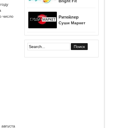
Bright Fit
 году
а
о число
Ритейлер
Суши Маркет
Форма поиска
 августа