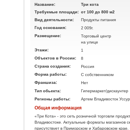
Название:
Три кота
Требуемые площади:
от 100 до 800 м2
Вид деятельности:
Продукты питания
Год основания:
2 009г.
Размещение:
Торговый центр
на улице
Этажи:
1
Объектов в России:
8
Страна создания:
Россия
Форма работы:
C собственником
Франшиза:
Нет
Тип обьекта:
Гипермаркет/дискаунтер
Регионы работы:
Артем
Владивосток
Уссур
Общая информация
«Три Кота» - это сеть розничной торговли проду
Владивостоке. Актуальные форматы магазинов се
присутствует в Приморском и Хабаровском крае,