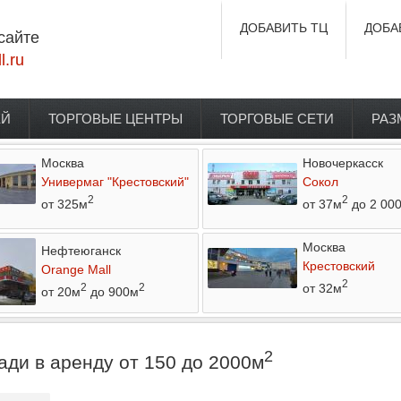
ДОБАВИТЬ ТЦ
ДОБА
сайте
l.ru
ЕЙ
ТОРГОВЫЕ ЦЕНТРЫ
ТОРГОВЫЕ СЕТИ
РАЗ
Москва
Новочеркасск
Универмаг "Крестовский"
Сокол
2
2
от 325м
от 37м
до 2 00
Москва
Нефтеюганск
Крестовский
Orange Mall
2
от 32м
2
2
от 20м
до 900м
2
ди в аренду от 150 до 2000м