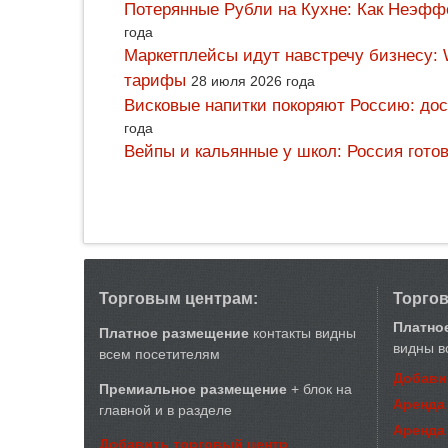
Потерянные Рубли на Кухне: Как Неэф
года
Маркетплейсы идут навстречу бизнесу: 
тарифы
28 июля 2026 года
Висковые напитки покоряют Россию: дос
года
Вейпы и кальянные у школ: Россия гото
Торговым центрам:
Торго
Платно
Платное размещение
контакты видны
видны в
всем посетителям
Добави
Премиальное размещение
+ блок на
Аренда
главной и в разделе
Аренда
Добавить торговый центр