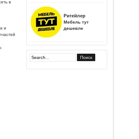
еть в
Ритейлер
Мебель тут
а и
дешевле
пчастей
ы.
Форма поиска