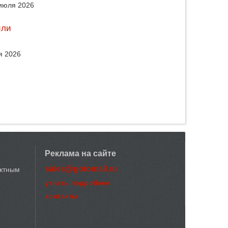
июля 2026
или
я 2026
Реклама на сайте
sales@gotomall.ru
актным
узнать подробнее
контакты