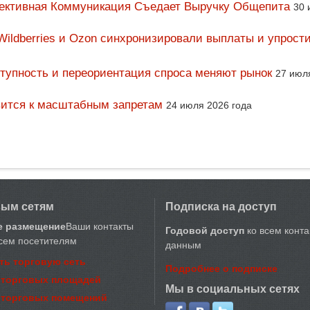
фективная Коммуникация Съедает Выручку Общепита
30 
Wildberries и Ozon синхронизировали выплаты и упрост
тупность и переориентация спроса меняют рынок
27 июл
вится к масштабным запретам
24 июля 2026 года
вым сетям
Подписка на доступ
е размещение
Ваши контакты
Годовой доступ
ко всем конт
сем посетителям
данным
ть торговую сеть
Подробнее о подписке
 торговых площадей
Мы в социальных сетях
 торговых помещений