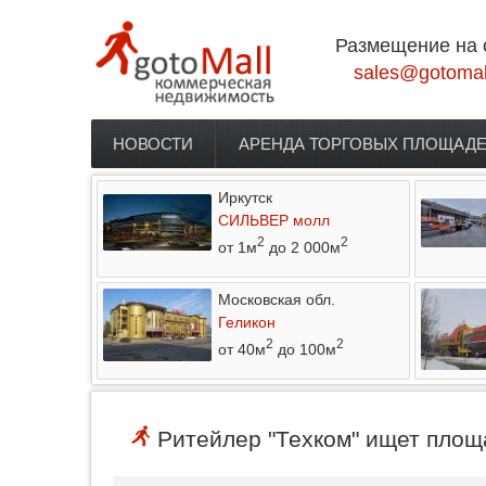
Перейти к основному содержанию
Размещение на 
sales@gotomal
НОВОСТИ
АРЕНДА ТОРГОВЫХ ПЛОЩАД
Главное меню
Иркутск
СИЛЬВЕР молл
2
2
от 1м
до 2 000м
Московская обл.
Геликон
2
2
от 40м
до 100м
Ритейлер "Техком" ищет площа