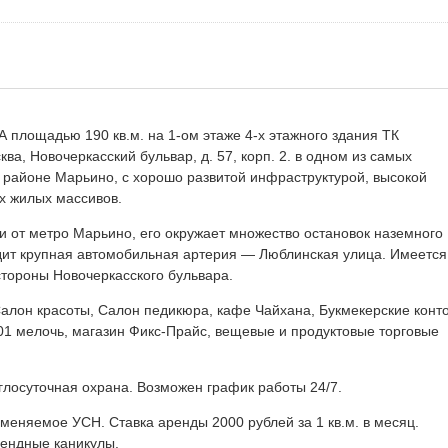
лощадью 190 кв.м. на 1-ом этаже 4-х этажного здания ТК
ва, Новочеркасский бульвар, д. 57, корп. 2. в одном из самых
 районе Марьино, с хорошо развитой инфраструктурой, высокой
х жилых массивов.
и от метро Марьино, его окружает множество остановок наземного
одит крупная автомобильная артерия — Люблинская улица. Имеется
тороны Новочеркасского бульвара.
алон красоты, Салон педикюра, кафе Чайхана, Букмекерские кон
01 мелочь, магазин Фикс-Прайс, вещевые и продуктовые торговые
глосуточная охрана. Возможен график работы 24/7.
еняемое УСН. Ставка аренды 2000 рублей за 1 кв.м. в месяц.
рендные каникулы.