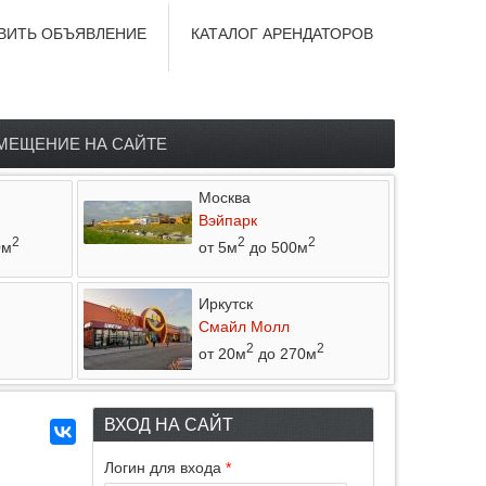
ВИТЬ ОБЪЯВЛЕНИЕ
КАТАЛОГ АРЕНДАТОРОВ
МЕЩЕНИЕ НА САЙТЕ
Москва
Вэйпарк
2
2
2
0м
от 5м
до 500м
Иркутск
Смайл Молл
2
2
от 20м
до 270м
ВХОД НА САЙТ
Логин для входа
*