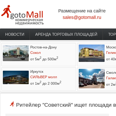
Перейти к основному содержанию
Размещение на сайте
sales@gotomall.ru
НОВОСТИ
АРЕНДА ТОРГОВЫХ ПЛОЩАДЕЙ
ТОР
Главное меню
Ростов-на-Дону
Моско
Сокол
Гелик
2
2
от 5м
до 500м
от 40
Иркутск
Смол
СИЛЬВЕР молл
Галак
2
2
от 1м
до 2 000м
от 2м
Ритейлер "Советский" ищет площади в