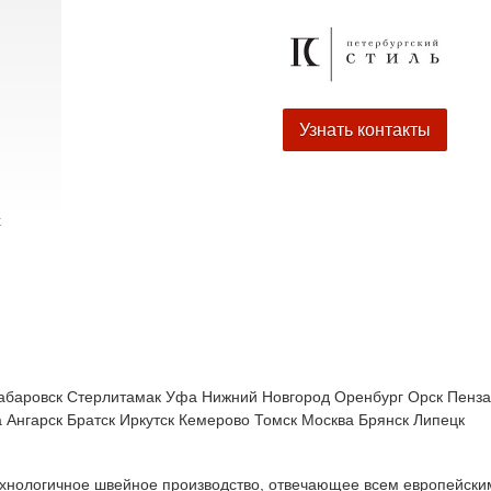
Узнать контакты
х
абаровск
Стерлитамак
Уфа
Нижний Новгород
Оренбург
Орск
Пенза
а
Ангарск
Братск
Иркутск
Кемерово
Томск
Москва
Брянск
Липецк
отехнологичное швейное производство, отвечающее всем европейски