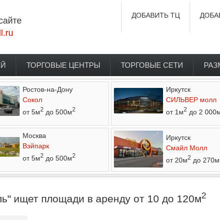
ДОБАВИТЬ ТЦ
ДОБА
сайте
l.ru
ЕЙ
ТОРГОВЫЕ ЦЕНТРЫ
ТОРГОВЫЕ СЕТИ
РАЗ
Ростов-на-Дону
Иркутск
Сокол
СИЛЬВЕР молл
2
2
2
от 5м
до 500м
от 1м
до 2 000
Москва
Иркутск
Вэйпарк
Смайл Молл
2
2
от 5м
до 500м
2
от 20м
до 270м
2
ь" ищет площади в аренду от 10 до 120м