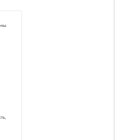
ены
ть,