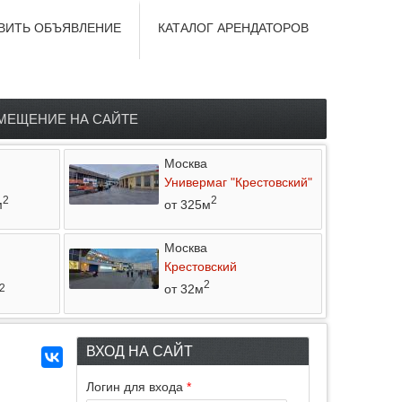
ВИТЬ ОБЪЯВЛЕНИЕ
КАТАЛОГ АРЕНДАТОРОВ
МЕЩЕНИЕ НА САЙТЕ
Москва
Универмаг "Крестовский"
2
2
м
от 325м
Москва
Крестовский
2
от 32м
2
ВХОД НА САЙТ
Логин для входа
*