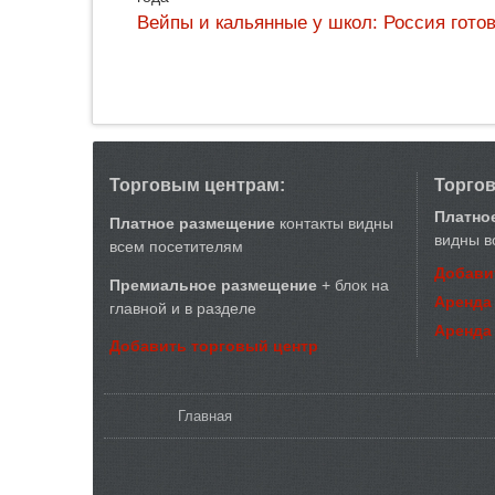
Вейпы и кальянные у школ: Россия гото
Торговым центрам:
Торго
Платно
Платное размещение
контакты видны
видны в
всем посетителям
Добави
Премиальное размещение
+ блок на
Аренда
главной и в разделе
Аренда
Добавить торговый центр
Вы здесь
Главная