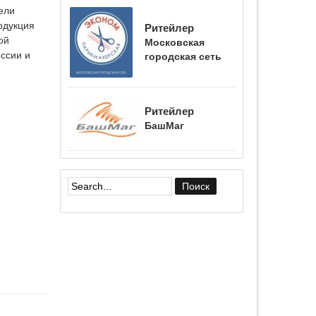
ели
одукция
Ритейлер
ой
Московская
ссии и
городская сеть
Ритейлер
БашМаг
Форма поиска