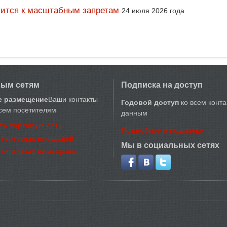
вится к масштабным запретам
24 июля 2026 года
вым сетям
Подписка на доступ
е размещение
Ваши контакты
Годовой доступ
ко всем конт
сем посетителям
данным
ть торговую сеть
Подробнее о подписке
 торговых площадей
Мы в социальных сетях
 торговых помещений