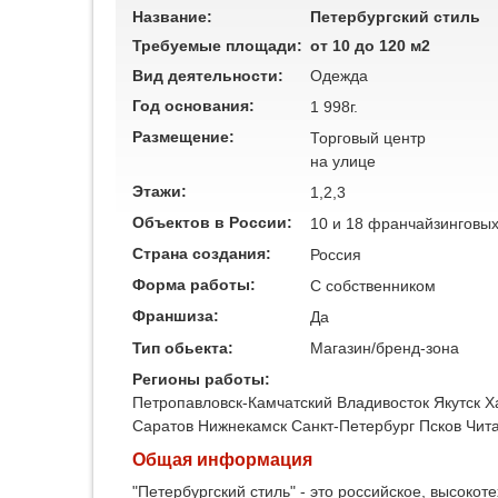
Название:
Петербургский стиль
Требуемые площади:
от 10 до 120 м2
Вид деятельности:
Одежда
Год основания:
1 998г.
Размещение:
Торговый центр
на улице
Этажи:
1,2,3
Объектов в России:
10 и 18 франчайзинговы
Страна создания:
Россия
Форма работы:
C собственником
Франшиза:
Да
Тип обьекта:
Магазин/бренд-зона
Регионы работы:
Петропавловск-Камчатский
Владивосток
Якутск
Х
Саратов
Нижнекамск
Санкт-Петербург
Псков
Чит
Общая информация
"Петербургский стиль" - это российское, высок