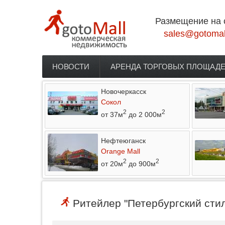
Перейти к основному содержанию
Размещение на 
sales@gotomal
НОВОСТИ
АРЕНДА ТОРГОВЫХ ПЛОЩАД
Главное меню
Новочеркасск
Сокол
2
2
от 37м
до 2 000м
Нефтеюганск
Orange Mall
2
2
от 20м
до 900м
Ритейлер "Петербургский стил