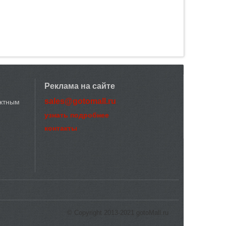
Реклама на сайте
sales@gotomall.ru
актным
узнать подробнее
контакты
© Copyright 2013-2021 gotoMall.ru