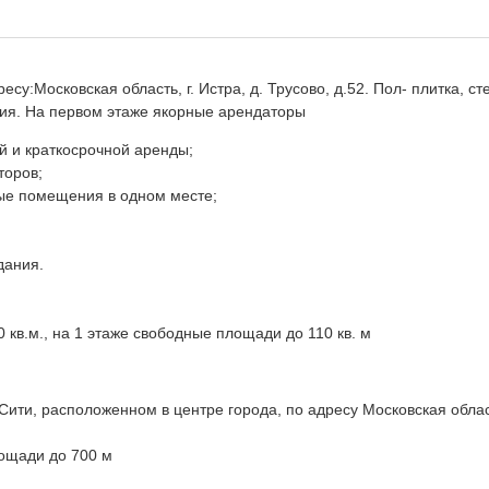
у:Московская область, г. Истра, д. Трусово, д.52. Пол- плитка, ст
ция. На первом этаже якорные арендаторы
й и краткосрочной аренды;
торов;
ные помещения в одном месте;
дания.
0 кв.м., на 1 этаже свободные площади до 110 кв. м
ити, расположенном в центре города, по адресу Московская облас
лощади до 700 м