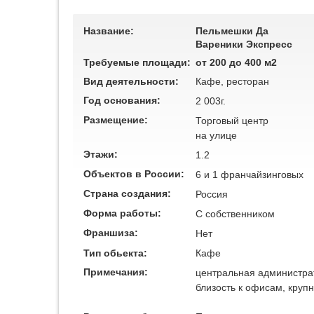
Название:
Пельмешки Да
Вареники Экспресс
Требуемые площади:
от 200 до 400 м2
Вид деятельности:
Кафе, ресторан
Год основания:
2 003г.
Размещение:
Торговый центр
на улице
Этажи:
1.2
Объектов в России:
6 и 1 франчайзинговых
Страна создания:
Россия
Форма работы:
C собственником
Франшиза:
Нет
Тип обьекта:
Кафе
Примечания:
центральная администрат
близость к офисам, кру