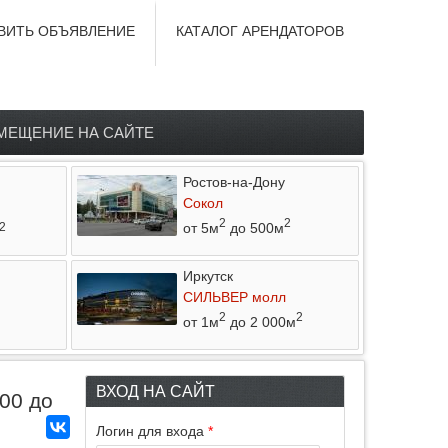
ВИТЬ ОБЪЯВЛЕНИЕ
КАТАЛОГ АРЕНДАТОРОВ
МЕЩЕНИЕ НА САЙТЕ
Ростов-на-Дону
Сокол
2
2
от 5м
до 500м
2
Иркутск
СИЛЬВЕР молл
2
2
от 1м
до 2 000м
ВХОД НА САЙТ
00 до
Логин для входа
*