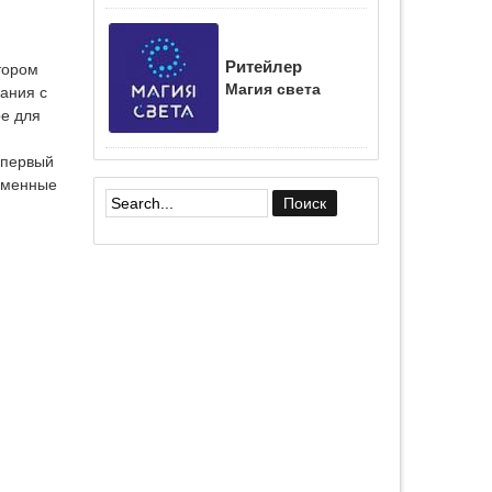
Ритейлер
тором
Магия света
ания с
е для
 первый
ирменные
Форма поиска