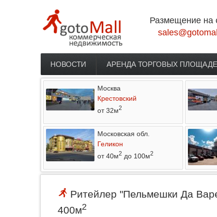
Перейти к основному содержанию
Размещение на 
sales@gotomal
НОВОСТИ
АРЕНДА ТОРГОВЫХ ПЛОЩАД
Главное меню
Москва
Крестовский
2
от 32м
Московская обл.
Геликон
2
2
от 40м
до 100м
Ритейлер "Пельмешки Да Варе
2
400м