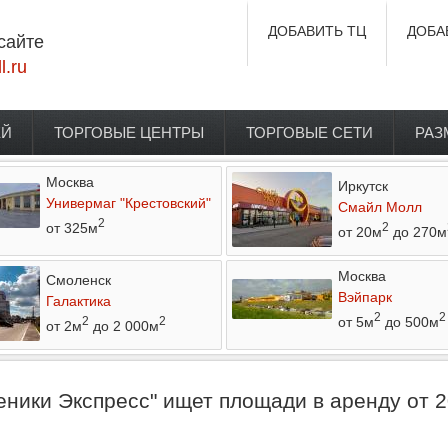
ДОБАВИТЬ ТЦ
ДОБА
сайте
l.ru
ЕЙ
ТОРГОВЫЕ ЦЕНТРЫ
ТОРГОВЫЕ СЕТИ
РАЗ
Москва
Иркутск
Универмаг "Крестовский"
Смайл Молл
2
от 325м
2
от 20м
до 270м
Москва
Смоленск
Вэйпарк
Галактика
2
2
от 5м
до 500м
2
2
от 2м
до 2 000м
ники Экспресс" ищет площади в аренду от 2