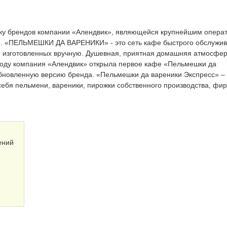
йку брендов компании «Алендвик», являющейся крупнейшим опера
е. «ПЕЛЬМЕШКИ ДА ВАРЕНИКИ» - это сеть кафе быстрого обслужив
 изготовленных вручную. Душевная, приятная домашняя атмосфер
 году компания «Алендвик» открыла первое кафе «Пельмешки да
обновленную версию бренда. «Пельмешки да вареники Экспресс» –
себя пельмени, вареники, пирожки собственного производства, ф
ений