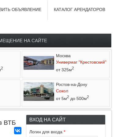
ВИТЬ ОБЪЯВЛЕНИЕ
КАТАЛОГ АРЕНДАТОРОВ
МЕЩЕНИЕ НА САЙТЕ
Москва
Универмаг "Крестовский"
2
2
м
от 325м
Ростов-на-Дону
Сокол
2
2
от 5м
до 500м
ВХОД НА САЙТ
в ВТБ
Логин для входа
*