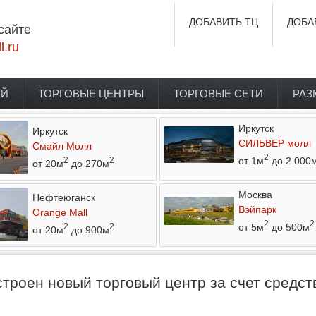
ДОБАВИТЬ ТЦ
ДОБА
сайте
l.ru
ЕЙ
ТОРГОВЫЕ ЦЕНТРЫ
ТОРГОВЫЕ СЕТИ
РАЗ
Иркутск
Иркутск
СИЛЬВЕР молл
Смайл Молл
2
от 1м
до 2 000
2
2
от 20м
до 270м
Москва
Нефтеюганск
Вэйпарк
Orange Mall
2
2
от 5м
до 500м
2
2
от 20м
до 900м
троен новый торговый центр за счет средст