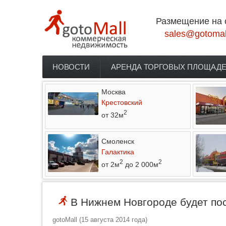
Перейти к основному содержанию
Размещение на 
sales@gotomal
НОВОСТИ
АРЕНДА ТОРГОВЫХ ПЛОЩАД
Главное меню
Москва
Крестовский
2
от 32м
Смоленск
Галактика
2
2
от 2м
до 2 000м
В Нижнем Новгороде будет пос
gotoMall
(
15 августа 2014 года
)