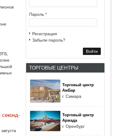
лионов
Пароль
*
оне
Регистрация
Забыли пароль?
ВТБ,
более
ольшой
ТОРГОВЫЕ ЦЕНТРЫ
тивных
Торговый центр
АмБар
г. Самара
 секонд-
Торговый центр
Армада
г. Оренбург
 августа