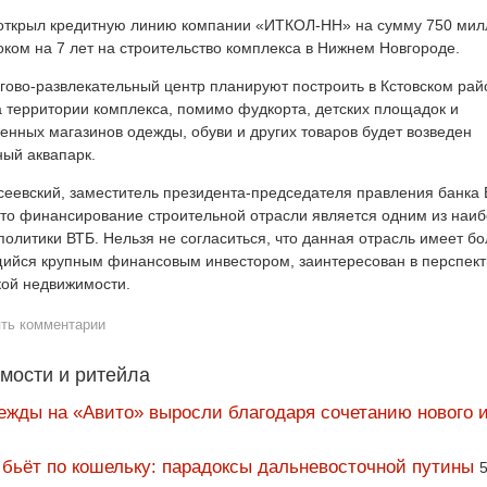
открыл кредитную линию компании «ИТКОЛ-НН» на сумму 750 мил
оком на 7 лет на строительство комплекса в Нижнем Новгороде.
гово-развлекательный центр планируют построить в Кстовском рай
а территории комплекса, помимо фудкорта, детских площадок и
енных магазинов одежды, обуви и других товаров будет возведен
ый аквапарк.
еевский, заместитель президента-председателя правления банка 
что финансирование строительной отрасли является одним из наи
литики ВТБ. Нельзя не согласиться, что данная отрасль имеет б
щийся крупным финансовым инвестором, заинтересован в перспек
кой недвижимости.
ять комментарии
мости и ритейла
ежды на «Авито» выросли благодаря сочетанию нового и
 бьёт по кошельку: парадоксы дальневосточной путины
5