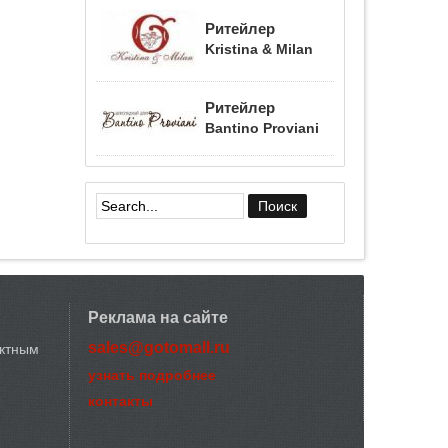
Ритейлер
Kristina & Milan
Ритейлер
Bantino Proviani
Форма поиска
Реклама на сайте
sales@gotomall.ru
актным
узнать подробнее
контакты