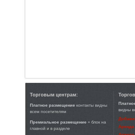
Торговым центрам:
Торго
Платно
Платное размещение
контакты видны
видны в
всем посетителям
Добави
Премиальное размещение
+ блок на
Аренда
главной и в разделе
Аренда