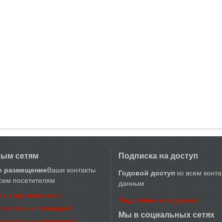
вым сетям
Подписка на доступ
е размещение
Ваши контакты
Годовой доступ
ко всем конт
сем посетителям
данным
ть торговую сеть
Подробнее о подписке
 торговых площадей
Мы в социальных сетях
 торговых помещений