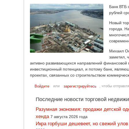
Банк ВТБ 
рублей ср
Новый тор
города. Н
многочисл
современн
Михаил Ос
заметил, 
активно развивающихся направлений финансовой по
инвестиционный потенциал, и потому банк, являю
проектах, связанных со строительством коммерчес
или
, чтобы отправл
Войдите
зарегистрируйтесь
Последние новости торговой недвижи
Разумная экономия: продажи детской од
хенда
7 августа 2026 года
Икра горбуши дешевеет, но свежий улов