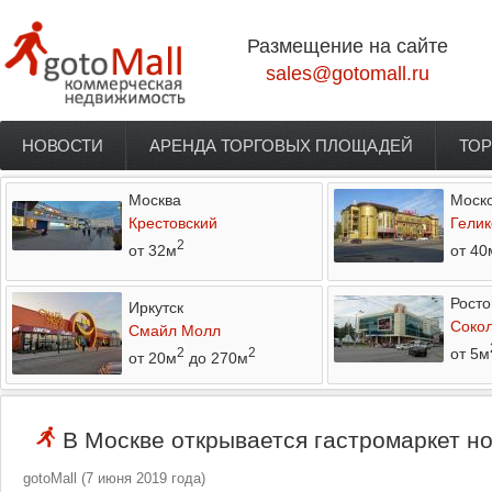
Перейти к основному содержанию
Размещение на сайте
sales@gotomall.ru
НОВОСТИ
АРЕНДА ТОРГОВЫХ ПЛОЩАДЕЙ
ТОР
Главное меню
Москва
Моско
Крестовский
Гелик
2
от 32м
от 40
Росто
Иркутск
Соко
Смайл Молл
от 5м
2
2
от 20м
до 270м
В Москве открывается гастромаркет но
gotoMall
(
7 июня 2019 года
)