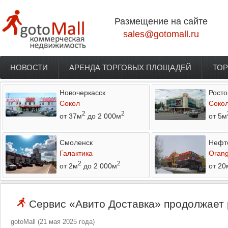
Перейти к основному содержанию
Размещение на сайте
sales@gotomall.ru
НОВОСТИ
АРЕНДА ТОРГОВЫХ ПЛОЩАДЕЙ
ТОР
Главное меню
Новочеркасск
Росто
Сокол
Соко
2
2
от 37м
до 2 000м
от 5м
Смоленск
Нефт
Галактика
Orang
2
2
от 2м
до 2 000м
от 20
Сервис «Авито Доставка» продолжает 
gotoMall
(
21 мая 2025 года
)