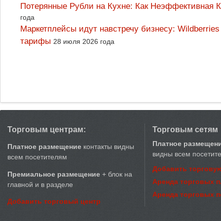
Потерянные Рубли на Кухне: Как Неэффективная
года
Маркетплейсы идут навстречу бизнесу: Wildberrie
тарифы
28 июля 2026 года
Торговым центрам:
Торговым сетям
Платное размещен
Платное размещение
контакты видны
видны всем посетит
всем посетителям
Добавить торговую
Премиальное размещение
+ блок на
Аренда торговых 
главной и в разделе
Аренда торговых 
Добавить торговый центр