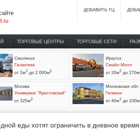
ДОБАВИТЬ ТЦ
ДОБА
сайте
l.ru
ЕЙ
ТОРГОВЫЕ ЦЕНТРЫ
ТОРГОВЫЕ СЕТИ
РАЗ
Смоленск
Иркутск
Галактика
Смайл Молл
2
2
2
от 2м
до 2 000м
от 20м
до 270м
Москва
Московская обл.
Универмаг "Крестовский"
Геликон
2
2
от 325м
от 40м
до 100м
ной еды хотят ограничить в дневное время