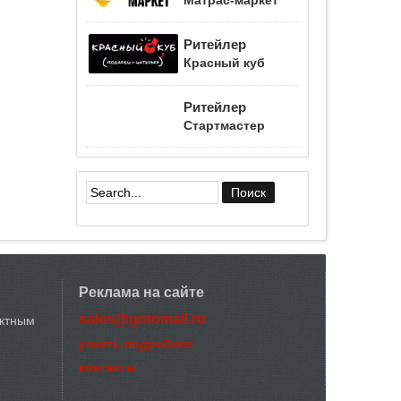
Матрас-маркет
Ритейлер
Красный куб
Ритейлер
Стартмастер
Форма поиска
Реклама на сайте
sales@gotomall.ru
актным
узнать подробнее
контакты