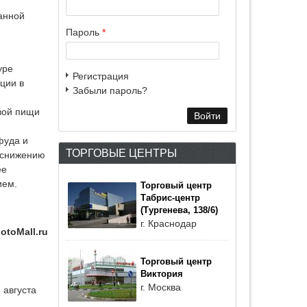
анной
Пароль
*
уре
Регистрация
ции в
Забыли пароль?
овой пищи
фуда и
ТОРГОВЫЕ ЦЕНТРЫ
ь снижению
ее
ием.
Торговый центр
Табрис-центр
(Тургенева, 138/6)
г. Краснодар
otoMall.ru
Торговый центр
Виктория
г. Москва
 августа