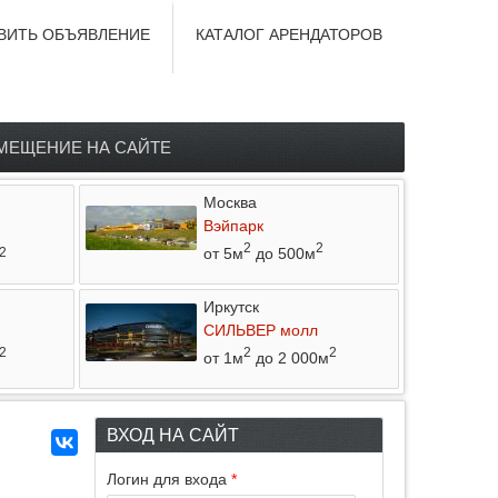
ВИТЬ ОБЪЯВЛЕНИЕ
КАТАЛОГ АРЕНДАТОРОВ
МЕЩЕНИЕ НА САЙТЕ
Москва
Вэйпарк
2
2
от 5м
до 500м
2
Иркутск
СИЛЬВЕР молл
2
2
2
от 1м
до 2 000м
ВХОД НА САЙТ
Логин для входа
*