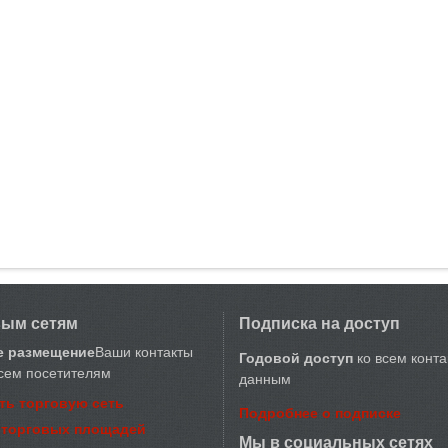
вым сетям
Подписка на доступ
е размещение
Ваши контакты
Годовой доступ
ко всем конт
сем посетителям
данным
ть торговую сеть
Подробнее о подписке
 торговых площадей
Мы в социальных сетях