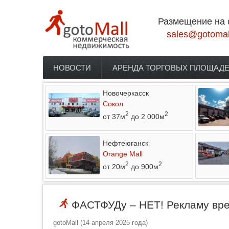
Перейти к основному содержанию
Размещение на 
sales@gotomal
НОВОСТИ
АРЕНДА ТОРГОВЫХ ПЛОЩАД
Главное меню
Новочеркасск
Сокол
2
2
от 37м
до 2 000м
Нефтеюганск
Orange Mall
2
2
от 20м
до 900м
ФАСТФУДу – НЕТ! Рекламу вред
gotoMall
(
14 апреля 2025 года
)