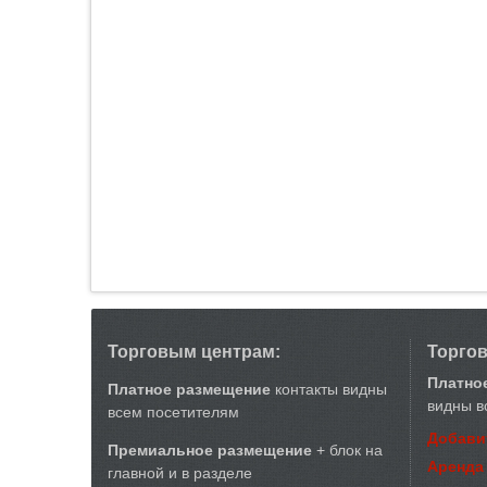
Торговым центрам:
Торго
Платно
Платное размещение
контакты видны
видны в
всем посетителям
Добави
Премиальное размещение
+ блок на
Аренда
главной и в разделе