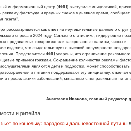
ый информационный центр (ФИЦ) выступил с инициативой, призв
ь рекламу фастфуда и вредных снеков в дневное время, сообщает
я газета".
ра рассматривается как ответ на неутешительные данные о структ
льского спроса в 2024 году. Согласно статистике, лидирующие пози
мых продаваемых товаров заняли газированные напитки, чипсы и
кие изделия, что свидетельствует о высокой популярности нездор
еления. Представители ФИЦ уверены, что ограничение рекламного
пищевые привычки граждан. Сокращение количества рекламы фаст
адиослушателями являются дети и подростки, может способствоват
дравоохранения и питания поддерживают эту инициативу, отмечая 
ни и профилактики заболеваний, связанных с неправильным питан
Анастасия Иванова, главный редактор g
мости и ритейла
 бьёт по кошельку: парадоксы дальневосточной путины
5