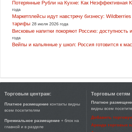
Потерянные Рубли на Кухне: Как Неэффективная
года
Маркетплейсы идут навстречу бизнесу: Wildberrie
тарифы
28 июля 2026 года
Висковые напитки покоряют Россию: доступность 
года
Вейпы и кальянные у школ: Россия готовится к м
Торговым центрам:
Торговым сетям
Платное размещен
Платное размещение
контакты видны
видны всем посетит
всем посетителям
Добавить торговую
Премиальное размещение
+ блок на
Аренда торговых 
главной и в разделе