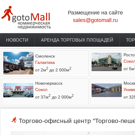
Перейти к основному содержанию
Размещение на сайте
sales@gotomall.ru
НОВОСТИ
АРЕНДА ТОРГОВЫХ ПЛОЩАДЕЙ
ТОР
Главное меню
Росто
Смоленск
Соко
Галактика
от 5м
2
2
от 2м
до 2 000м
Новочеркасск
Моск
Сокол
Униве
2
2
от 37м
до 2 000м
от 32
Торгово-офисный центр "Торгово-пеше