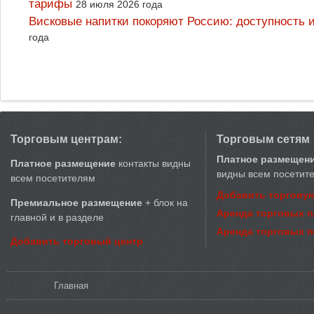
тарифы
28 июля 2026 года
Висковые напитки покоряют Россию: доступность 
года
Торговым центрам:
Торговым сетям
Платное размещен
Платное размещение
контакты видны
видны всем посетит
всем посетителям
Добавить торговую
Премиальное размещение
+ блок на
Аренда торговых 
главной и в разделе
Аренда торговых 
Добавить торговый центр
Вы здесь
Главная