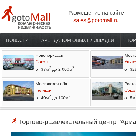
Перейти к основному содержанию
Размещение на сайте
sales@gotomall.ru
НОВОСТИ
АРЕНДА ТОРГОВЫХ ПЛОЩАДЕЙ
ТОР
Главное меню
Новочеркасск
Моск
Сокол
Униве
2
2
от 37м
до 2 000м
от 32
Московская обл.
Росто
Геликон
Соко
2
2
от 40м
до 100м
от 5м
Торгово-развлекательный центр "Армад