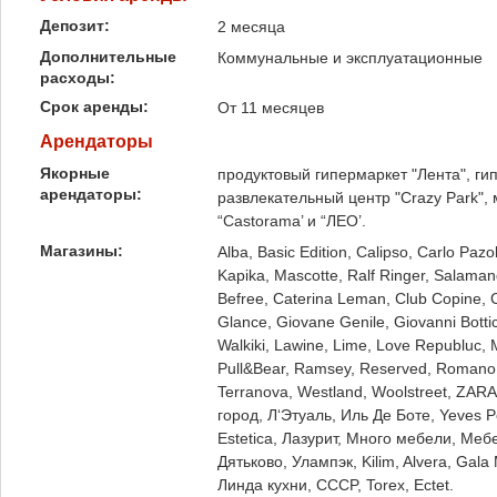
Депозит:
2 месяца
Дополнительные
Коммунальные и эксплуатационные
расходы:
Срок аренды:
От 11 месяцев
Арендаторы
Якорные
продуктовый гипермаркет "Лента", ги
арендаторы:
развлекательный центр "Crazy Park",
“Castorama’ и “ЛЕО’.
Магазины:
Alba, Basic Edition, Calipso, Carlo Paz
Kapika, Mascotte, Ralf Ringer, Salama
Befree, Caterina Leman, Club Copine, C
Glance, Giovane Genile, Giovanni Botti
Walkiki, Lawine, Lime, Love Republuc, 
Pull&Bear, Ramsey, Reserved, Romano Bo
Terranova, Westland, Woolstreet, ZAR
город, Л‘Этуаль, Иль Де Боте, Yeves 
Estetica, Лазурит, Много мебели, Меб
Дятьково, Улампэк, Kilim, Alvera, Gala 
Линда кухни, CCCP, Torex, Ectet.