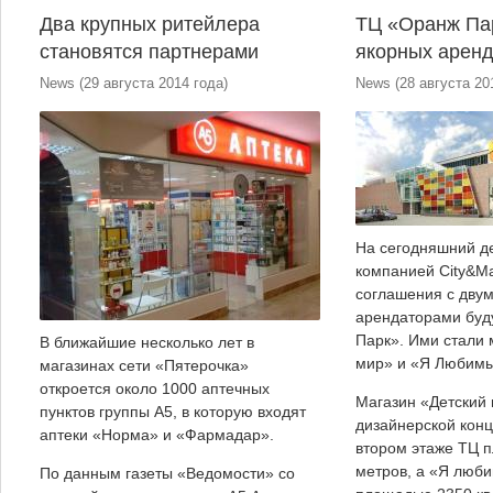
Два крупных ритейлера
ТЦ «Оранж Па
становятся партнерами
якорных арен
News
(
29 августа 2014 года
)
News
(
28 августа 20
На сегодняшний д
компанией City&M
соглашения с дву
арендаторами бу
Парк». Ими стали 
В ближайшие несколько лет в
мир» и «Я Любимы
магазинах сети «Пятерочка»
откроется около 1000 аптечных
Магазин «Детский 
пунктов группы А5, в которую входят
дизайнерской кон
аптеки «Норма» и «Фармадар».
втором этаже ТЦ п
метров, а «Я люб
По данным газеты «Ведомости» со