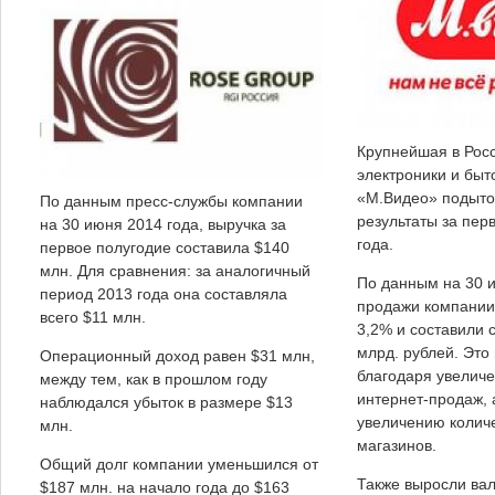
Крупнейшая в Росс
электроники и быт
«М.Видео» подыт
По данным пресс-службы компании
результаты за пер
на 30 июня 2014 года, выручка за
года.
первое полугодие составила $140
млн. Для сравнения: за аналогичный
По данным на 30 и
период 2013 года она составляла
продажи компании
всего $11 млн.
3,2% и составили 
млрд. рублей. Это
Операционный доход равен $31 млн,
благодаря увелич
между тем, как в прошлом году
интернет-продаж, 
наблюдался убыток в размере $13
увеличению колич
млн.
магазинов.
Общий долг компании уменьшился от
Также выросли ва
$187 млн. на начало года до $163