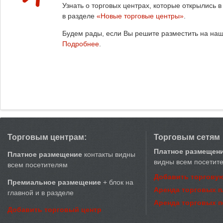
Узнать о торговых центрах, которые открылись 
в разделе
«Новые торговые центры»
.
Будем рады, если Вы решите разместить на на
Подробнее
.
Торговым центрам:
Торговым сетям
Платное размещен
Платное размещение
контакты видны
видны всем посетит
всем посетителям
Добавить торговую
Премиальное размещение
+ блок на
Аренда торговых 
главной и в разделе
Аренда торговых 
Добавить торговый центр