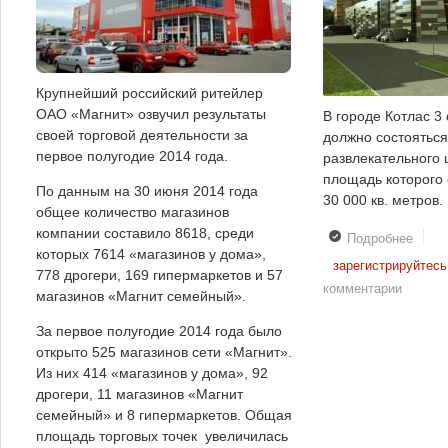
Крупнейший российский ритейлер
ОАО «Магнит» озвучил результаты
В городе Котлас 3
своей торговой деятельности за
должно состояться
первое полугодие 2014 года.
развлекательного 
площадь которого 
По данным на 30 июня 2014 года
30 000 кв. метров.
общее количество магазинов
компании составило 8618, среди
Подробнее
о В
которых 7614 «магазинов у дома»,
Арха
зарегистрируйтесь
778 дрогери, 169 гипермаркетов и 57
облас
комментарии
магазинов «Магнит семейный».
откро
новы
За первое полугодие 2014 года было
«Сто
открыто 525 магазинов сети «Магнит».
Из них 414 «магазинов у дома», 92
дрогери, 11 магазинов «Магнит
семейный» и 8 гипермаркетов. Общая
площадь торговых точек увеличилась