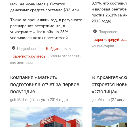
3,9%, что состави
млн. на июнь месяц. Остаток
и валовая рентабе
денежных средств составил $32 млн.
против 25,1% за а
Также за прошедший год, в результате
2013 года).
расширения ассортимента, в
универмаге «Цветной» на 23%
Подробнее
о
«М.В
увеличился поток посетителей.
зарегистрируйтесь
подв
комментарии
итоги
или
Подробнее
о Компания Rose Group показала хорошие
Войдите
работ
финансовые результаты в первом полугодии
, чтобы отправлять
зарегистрируйтесь
перв
комментарии
полу
Компания «Магнит»
В Архангельск
подготовила отчет за первое
откроется нов
полугодие.
«Столица»
gotoMall.ru
(
27 августа 2014 года
)
gotoMall.ru
(
27 авгус