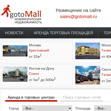
Перейти к основному содержанию
Размещение на сайте
sales@gotomall.ru
НОВОСТИ
АРЕНДА ТОРГОВЫХ ПЛОЩАДЕЙ
ТОР
Главное меню
Москва
Моско
Крестовский
Гелик
2
от 32м
от 40
Ростов-на-Дону
Смол
Сокол
Галак
2
2
от 5м
до 500м
от 2м
Аренда в торговых центрах
Поиск торговых сетей
Город
Площадь