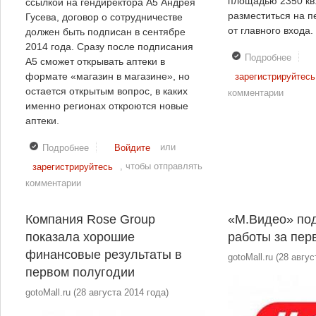
площадью 2350 кв
ссылкой на гендиректора А5 Андрея
разместиться на п
Гусева, договор о сотрудничестве
от главного входа.
должен быть подписан в сентябре
2014 года. Сразу после подписания
Подробнее
о ТЦ
А5 сможет открывать аптеки в
«Ора
формате «магазин в магазине», но
зарегистрируйтесь
Парк
остается открытым вопрос, в каких
комментарии
выбр
именно регионах откроются новые
якор
аптеки.
арен
или
Подробнее
о Два крупных ритейлера становятся партнерами
Войдите
, чтобы отправлять
зарегистрируйтесь
комментарии
Компания Rose Group
«М.Видео» под
показала хорошие
работы за пер
финансовые результаты в
gotoMall.ru
(
28 авгус
первом полугодии
gotoMall.ru
(
28 августа 2014 года
)