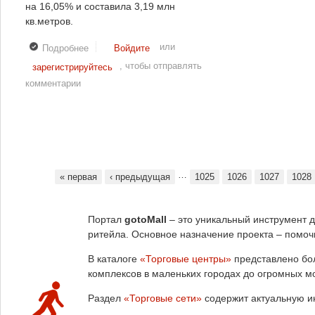
на 16,05% и составила 3,19 млн
кв.метров.
или
Подробнее
о Компания «Магнит» подготовила отчет за первое
Войдите
полугодие.
, чтобы отправлять
зарегистрируйтесь
комментарии
…
« первая
‹ предыдущая
1025
1026
1027
1028
Страницы
Портал
gotoMall
– это уникальный инструмент 
ритейла. Основное назначение проекта – помоч
В каталоге
«Торговые центры»
представлено бол
комплексов в маленьких городах до огромных м
Раздел
«Торговые сети»
содержит актуальную и