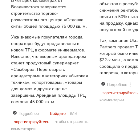
В четырех километрах от
объектов в респуб
Владивостока завершается
снижения рентабе
строительство торгово-
почти на 50% пыта
развлекательного центра «Седанка
на продажу, однак
сити» общей площадью 75 000 кв. м.
покупателей не уд
Уже знакомые покупателям города
Так, компания Ukr
операторы будут представлены в
Partners продает 
новом ТРЦ в формате универмагов.
который было инв
Известно, что якорным арендатором
$22-х млн., а комп
станет продуктовый супермаркет
сообщила о прод
«Самбери». Переговоры с
галерея», в котор
арендаторами в категориях «бытовая
техника», «спорттовары», «товары
Подробнее
о В 
для дома» и других еще не
отсут
зарегистрируйтесь
завершены. Арендная площадь ТРЦ
спрос
комментарии
составит 45 000 кв. м.
круп
ТРЦ
или
Подробнее
о В следующем году ожидается открытие ТРЦ
Войдите
«Седанка сити» во Владивостоке
, чтобы отправлять
зарегистрируйтесь
комментарии