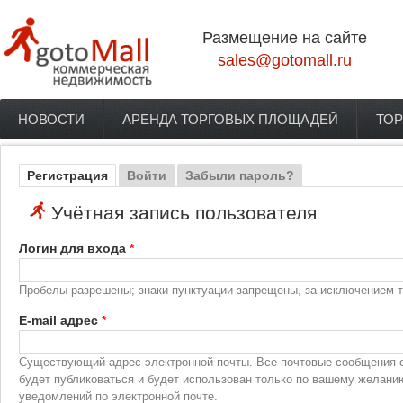
Перейти к основному содержанию
Размещение на сайте
sales@gotomall.ru
НОВОСТИ
АРЕНДА ТОРГОВЫХ ПЛОЩАДЕЙ
ТОР
Главное меню
Регистрация
(активная вкладка)
Войти
Забыли пароль?
Главные вкладки
Учётная запись пользователя
Логин для входа
*
Пробелы разрешены; знаки пунктуации запрещены, за исключением то
E-mail адрес
*
Существующий адрес электронной почты. Все почтовые сообщения с 
будет публиковаться и будет использован только по вашему желани
уведомлений по электронной почте.