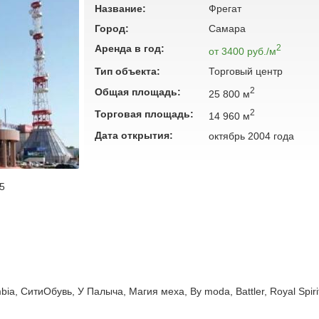
Название:
Фрегат
Город:
Самара
Аренда в год:
2
от 3400 руб./м
Тип объекта:
Торговый центр
2
Общая площадь:
25 800 м
2
Торговая площадь:
14 960 м
Дата открытия:
октябрь 2004 года
5
ia, СитиОбувь, У Палыча, Магия меха, By moda, Battler, Royal Spiri