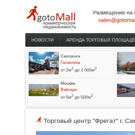
Перейти к основному содержанию
Размещение на 
sales@gotomal
НОВОСТИ
АРЕНДА ТОРГОВЫХ ПЛОЩАД
Главное меню
Смоленск
Галактика
2
2
от 2м
до 2 000м
Москва
Вэйпарк
2
2
от 5м
до 500м
Торговый центр "Фрегат" г. С