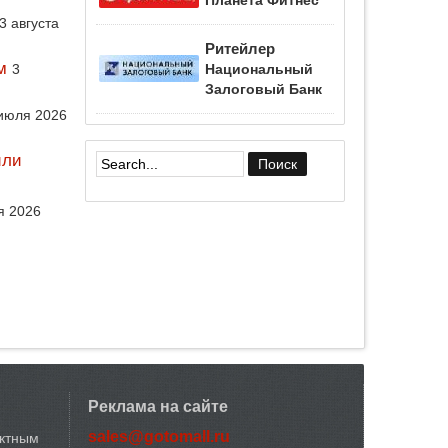
Планета Фитнес
3 августа
Ритейлер
м
3
Национальный
Залоговый Банк
июля 2026
или
Форма поиска
я 2026
Реклама на сайте
sales@gotomall.ru
актным