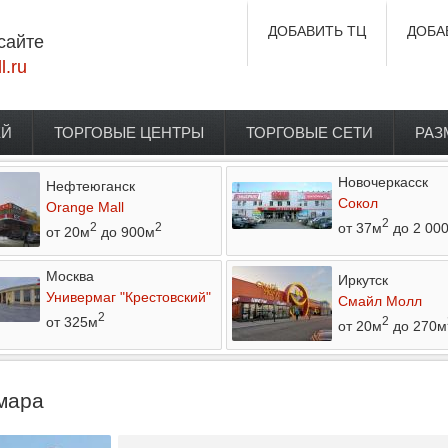
ДОБАВИТЬ ТЦ
ДОБА
сайте
l.ru
ЕЙ
ТОРГОВЫЕ ЦЕНТРЫ
ТОРГОВЫЕ СЕТИ
РАЗ
Новочеркасск
Нефтеюганск
Сокол
Orange Mall
2
от 37м
до 2 00
2
2
от 20м
до 900м
Москва
Иркутск
Универмаг "Крестовский"
Смайл Молл
2
от 325м
2
от 20м
до 270м
амара