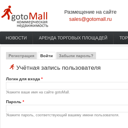
Перейти к основному содержанию
Размещение на сайте
sales@gotomall.ru
НОВОСТИ
АРЕНДА ТОРГОВЫХ ПЛОЩАДЕЙ
ТОР
Главное меню
Регистрация
Войти
(активная вкладка)
Забыли пароль?
Главные вкладки
Учётная запись пользователя
Логин для входа
*
Укажите ваше имя на сайте gotoMall.
Пароль
*
Укажите пароль, соответствующий вашему имени пользователя.