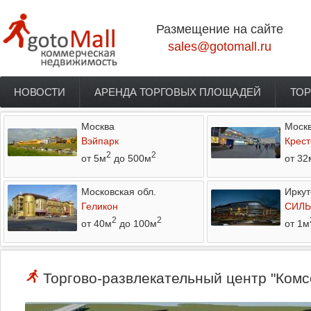
Перейти к основному содержанию
Размещение на сайте
sales@gotomall.ru
НОВОСТИ
АРЕНДА ТОРГОВЫХ ПЛОЩАДЕЙ
ТОР
Главное меню
Москва
Моск
Вэйпарк
Крест
2
2
от 5м
до 500м
от 32
Московская обл.
Иркут
Геликон
СИЛЬ
2
2
от 40м
до 100м
от 1м
Торгово-развлекательный центр "Комс