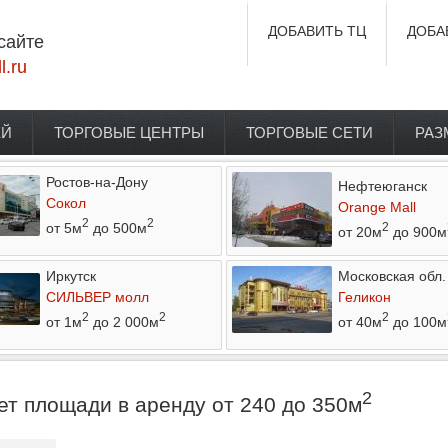
ДОБАВИТЬ ТЦ
ДОБА
сайте
l.ru
ЕЙ
ТОРГОВЫЕ ЦЕНТРЫ
ТОРГОВЫЕ СЕТИ
РАЗ
Ростов-на-Дону
Нефтеюганск
Сокол
Orange Mall
2
2
от 5м
до 500м
2
от 20м
до 900м
Иркутск
Московская обл.
СИЛЬВЕР молл
Геликон
2
2
2
от 1м
до 2 000м
от 40м
до 100м
2
т площади в аренду от 240 до 350м