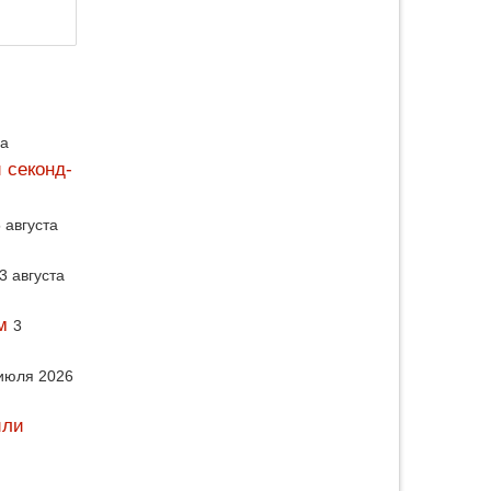
да
 секонд-
 августа
3 августа
м
3
июля 2026
или