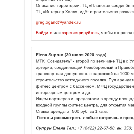
Описание территории: ТЦ «Планета» соединён п
ТЦ «Интерьер Холл», идёт строительство развлек
greg.ogand@yandex.ru
Войдите
или
зарегистрируйтесь
, чтобы отправля
Elena Suprun
(30 июля 2020 года)
МТК "Созидатель" - второй по величине ТЦ в г.
артерии, соединяющей Левобережный и Правобер
транспортная доступность с парковкой на 1000 м
строительство коттеджного поселка. Пул аренда
фитнес центром с бассейном, МФЦ государствен
интерьерным центром и др.
Ищем партнеров и предлагаем в аренду площадку
входной группы фитнес центра, для открытия маг
Ставка аренды от 500 руб. за 1 кв.м.
Готовы рассмотреть любые встречные пред
Супрун Елена
Тел.: +7 (8422) 22-67-88, вн. 350;