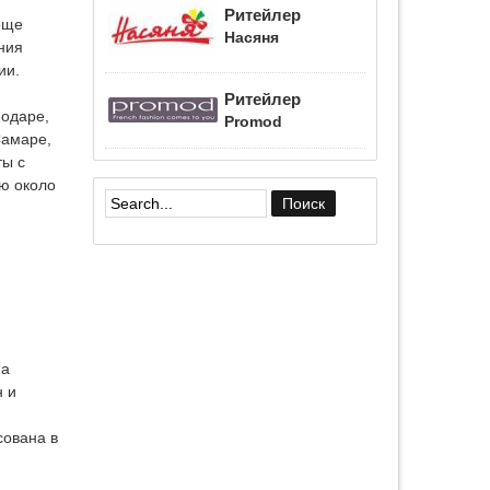
Ритейлер
още
Насяня
ния
ии.
Ритейлер
нодаре,
Promod
Самаре,
ты с
ю около
Форма поиска
на
н и
сована в