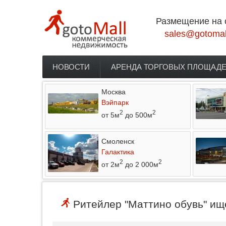
Перейти к основному содержанию
Размещение на 
sales@gotomal
НОВОСТИ
АРЕНДА ТОРГОВЫХ ПЛОЩАД
Главное меню
Москва
Вэйпарк
2
2
от 5м
до 500м
Смоленск
Галактика
2
2
от 2м
до 2 000м
Ритейлер "Маттино обувь" ище