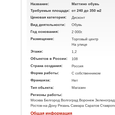
Название:
Маттино обувь
Требуемые площади:
от 240 до 350 м2
Ценовая категория:
Дисконт
Вид деятельности:
Обувь
Год основания:
2 000г.
Размещение:
Торговый центр
На улице
Этажи:
1,2
Объектов в России:
108
Страна создания:
Россия
Форма работы:
C собственником
Франшиза:
Нет
Тип обьекта:
Магазин
Регионы работы:
Москва
Белгород
Волгоград
Воронеж
Зеленоград
Ростов-на-Дону
Рязань
Самара
Саратов
Ставроп
Общая информация