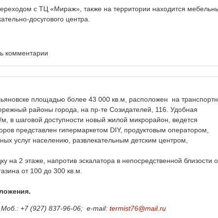
ереходом с ТЦ «Мираж», также на территории находится мебельн
ательно-досугового центра.
ть комментарии
 Ульяновске площадью более 43 000 кв.м, расположен на транспорт
ежный районы города, на пр-те Созидателей, 116. Удобная
/м, в шаговой доступности новый жилой микрорайон, ведется
торов представлен гипермаркетом DIY, продуктовым оператором,
ных услуг населению, развлекательным детским центром,
 на 2 этаже, напротив эскалатора в непосредственной близости о
азина от 100 до 300 кв.м.
ложения.
Моб.: +7 (927) 837-96-06;
e-mail:
termist76@mail.ru