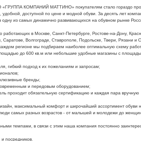
 ЗАО «ГРУППА КОМПАНИЙ МАТТИНО» покупателям стало гораздо пр
 удобной, доступной по цене и модной обуви. За десять лет компа
в одну из самых динамично развивающихся на обувном рынке Росс
о работающих в Москве, Санкт-Петербурге, Ростове-на-Дону, Крас
, Саратове, Волгограде, Ставрополе, Подольске, Твери, Рязани и 
В каждом регионе мы подбираем наиболее оптимальную схему рабо
площадью до 600 кв.м или небольшие удобные магазины с площадь
ля, гибкий подход к их пожеланиям и запросам;
ионалов;
клюзивные бренды;
современным и передовым оборудованием;
дель проходит обязательную сертификацию и каждая пара вручную
изайн, максимальный комфорт и широчайший ассортимент обуви 
 люди самых разных возрастов - от малышей и молодежи до женщи
ьными темпами, в связи с этим наша компания постоянно заинтере
 и посредников.