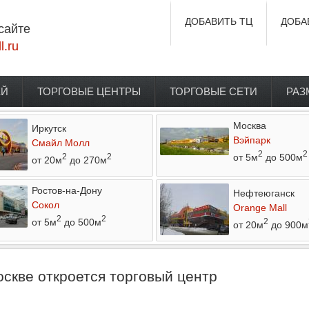
ДОБАВИТЬ ТЦ
ДОБА
сайте
l.ru
ЕЙ
ТОРГОВЫЕ ЦЕНТРЫ
ТОРГОВЫЕ СЕТИ
РАЗ
Москва
Иркутск
Вэйпарк
Смайл Молл
2
2
от 5м
до 500м
2
2
от 20м
до 270м
Ростов-на-Дону
Нефтеюганск
Сокол
Orange Mall
2
2
от 5м
до 500м
2
от 20м
до 900м
скве откроется торговый центр