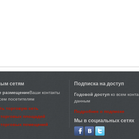
вым сетям
Подписка на доступ
е размещение
Ваши контакты
Годовой доступ
ко всем конт
сем посетителям
данным
ть торговую сеть
Подробнее о подписке
 торговых площадей
Мы в социальных сетях
 торговых помещений