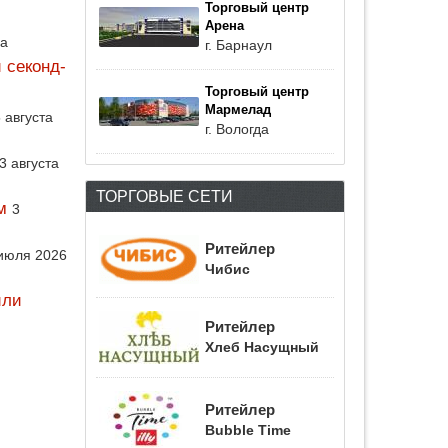
Торговый центр
Арена
да
г. Барнаул
 секонд-
Торговый центр
Мармелад
 августа
г. Вологда
3 августа
ТОРГОВЫЕ СЕТИ
м
3
Ритейлер
июля 2026
Чибис
или
Ритейлер
Хлеб Насущный
Ритейлер
Bubble Time