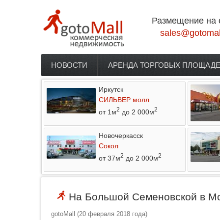
Перейти к основному содержанию
Размещение на 
sales@gotomal
НОВОСТИ
АРЕНДА ТОРГОВЫХ ПЛОЩАД
Главное меню
Иркутск
СИЛЬВЕР молл
2
2
от 1м
до 2 000м
Новочеркасск
Сокол
2
2
от 37м
до 2 000м
На Большой Семеновской в Мо
gotoMall
(
20 февраля 2018 года
)