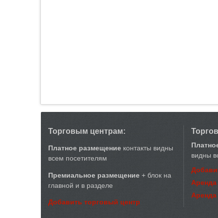
Торговым центрам:
Торго
Платно
Платное размещение
контакты видны
видны в
всем посетителям
Добави
Премиальное размещение
+ блок на
Аренда
главной и в разделе
Аренда
Добавить торговый центр