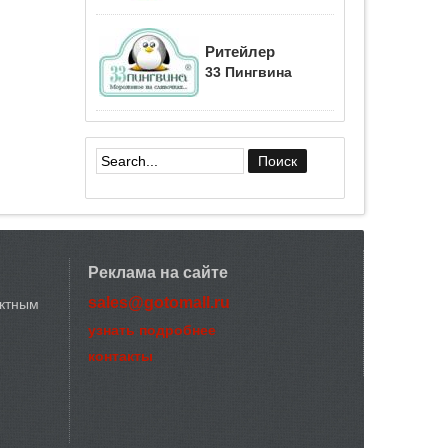
Ритейлер
33 Пингвина
Форма поиска
Реклама на сайте
sales@gotomall.ru
актным
узнать подробнее
контакты