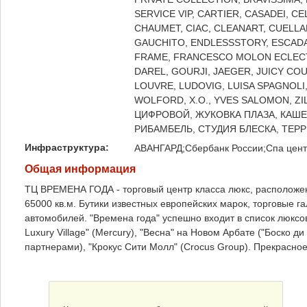
SERVICE VIP, CARTIER, CASADEI, C
CHAUMET, CIAC, CLEANART, CUELLA
GAUCHITO, ENDLESSSTORY, ESCADA 
FRAME, FRANCESCO MOLON ECLECT
DAREL, GOURJI, JAEGER, JUICY COUT
LOUVRE, LUDOVIG, LUISA SPAGNOLI,
WOLFORD, X.O., YVES SALOMON, ZI
ЦИФРОВОЙ, ЖУКОВКА ПЛАЗА, КАШЕМИ
РИБАМБЕЛЬ, СТУДИЯ БЛЕСКА, ТЕР
Инфраструктура:
АВАНГАРД;Сбербанк России;Спа центр
Общая информация
ТЦ ВРЕМЕНА ГОДА - торговый центр класса люкс, расположе
65000 кв.м. Бутики известных европейских марок, торговые г
автомобилей. "Времена года" успешно входит в список люксо
Luxury Village" (Mercury), "Весна" на Новом Арбате ("Боско 
партнерами), "Крокус Сити Молл" (Crocus Group). Прекрасн