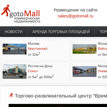
Перейти к основному содержанию
Размещение на сайте
sales@gotomall.ru
НОВОСТИ
АРЕНДА ТОРГОВЫХ ПЛОЩАДЕЙ
ТОР
Главное меню
Москва
Моск
Крестовский
Вэйп
2
от 32м
от 5м
Ростов-на-Дону
Моск
Сокол
Униве
2
2
от 5м
до 500м
от 32
Торгово-развлекательный центр "Време