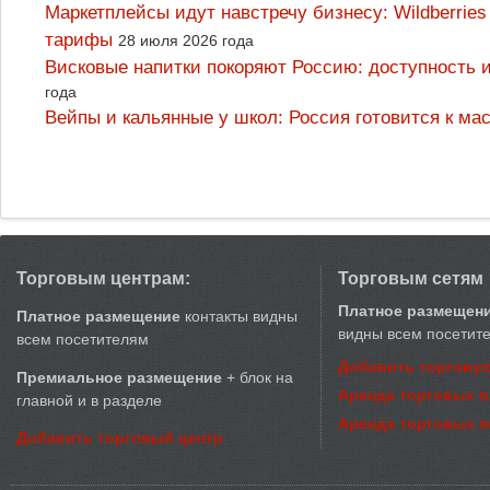
Маркетплейсы идут навстречу бизнесу: Wildberrie
тарифы
28 июля 2026 года
Висковые напитки покоряют Россию: доступность 
года
Вейпы и кальянные у школ: Россия готовится к м
Торговым центрам:
Торговым сетям
Платное размещен
Платное размещение
контакты видны
видны всем посетит
всем посетителям
Добавить торговую
Премиальное размещение
+ блок на
Аренда торговых 
главной и в разделе
Аренда торговых 
Добавить торговый центр