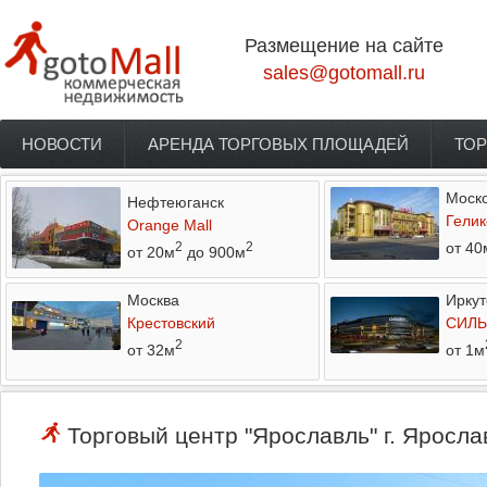
Перейти к основному содержанию
Размещение на сайте
sales@gotomall.ru
НОВОСТИ
АРЕНДА ТОРГОВЫХ ПЛОЩАДЕЙ
ТОР
Главное меню
Моско
Нефтеюганск
Гелик
Orange Mall
от 40
2
2
от 20м
до 900м
Москва
Иркут
Крестовский
СИЛЬ
2
от 32м
от 1м
Торговый центр "Ярославль" г. Яросла