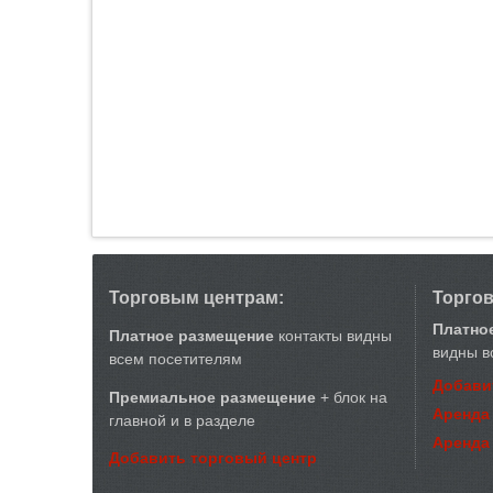
Торговым центрам:
Торго
Платно
Платное размещение
контакты видны
видны в
всем посетителям
Добави
Премиальное размещение
+ блок на
Аренда
главной и в разделе
Аренда
Добавить торговый центр