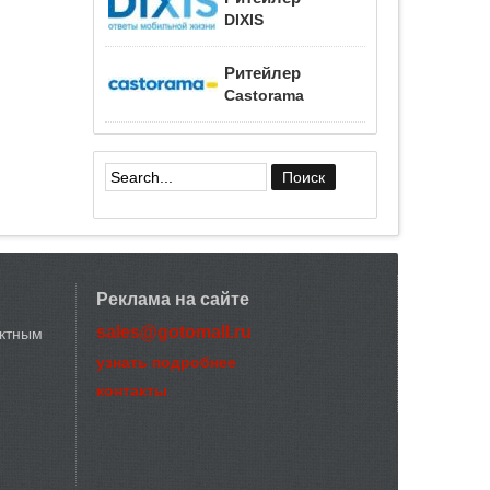
DIXIS
Ритейлер
Castorama
Форма поиска
Реклама на сайте
sales@gotomall.ru
актным
узнать подробнее
контакты