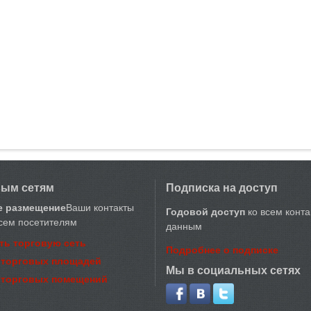
вым сетям
Подписка на доступ
е размещение
Ваши контакты
Годовой доступ
ко всем конт
сем посетителям
данным
ть торговую сеть
Подробнее о подписке
 торговых площадей
Мы в социальных сетях
 торговых помещений